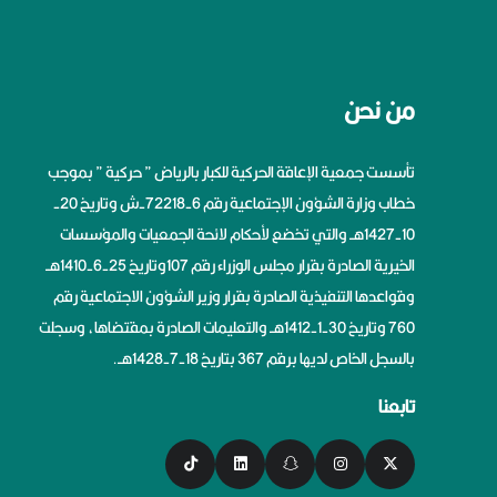
من نحن
تأسست جمعية الإعاقة الحركية للكبار بالرياض ” حركية ” بموجب
خطاب وزارة الشؤون الإجتماعية رقم 6-72218-ش وتاريخ 20-
10-1427هــ والتي تخضع لأحكام لائحة الجمعيات والمؤسسات
الخيرية الصادرة بقرار مجلس الوزراء رقم 107وتاريخ 25-6-1410هــ
وقواعدها التنفيذية الصادرة بقرار وزير الشؤون الاجتماعية رقم
760 وتاريخ 30-1-1412هــ والتعليمات الصادرة بمقتضاها، وسجلت
بالسجل الخاص لديها برقم 367 بتاريخ 18-7-1428هــ.
تابعنا