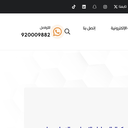
تابعنا :
الإلكترونية
إتصل بنا
للتواصل
920009882