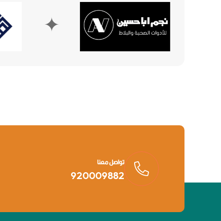
✦
تواصل معنا
920009882