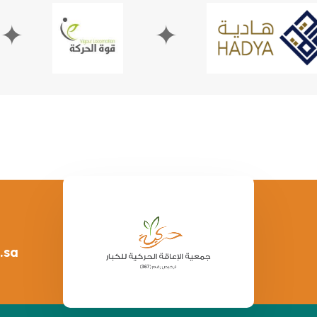
✦
✦
.sa