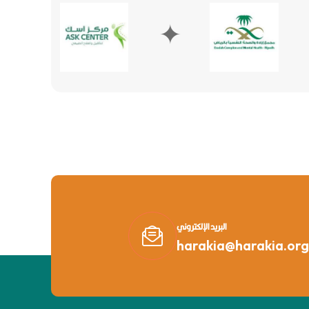
✦
✦
البريد الإلكتروني
harakia@harakia.org