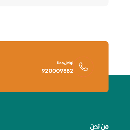
تواصل معنا
920009882
من نحن