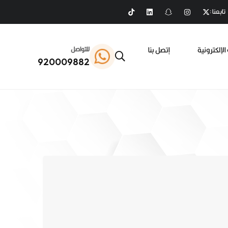
تابعنا :
الإلكترونية
إتصل بنا
للتواصل
920009882