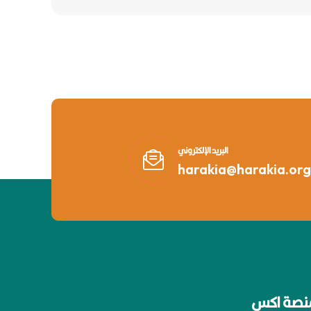
البريد الإلكتروني
harakia@harakia.org
نصة اكس