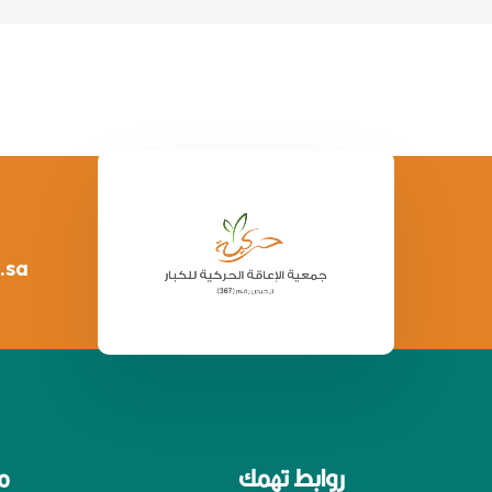
.sa
روابط تهمك
م