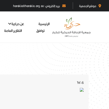
موقع الجمعية
بريد إلكتروني : harakia@harakia.org.sa
الرئيسية
عن حركية
توافق
التقارير العامة
W-6