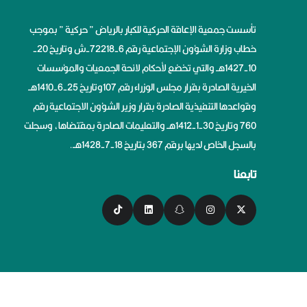
تأسست جمعية الإعاقة الحركية للكبار بالرياض ” حركية ” بموجب
خطاب وزارة الشؤون الإجتماعية رقم 6-72218-ش وتاريخ 20-
10-1427هــ والتي تخضع لأحكام لائحة الجمعيات والمؤسسات
الخيرية الصادرة بقرار مجلس الوزراء رقم 107وتاريخ 25-6-1410هــ
وقواعدها التنفيذية الصادرة بقرار وزير الشؤون الاجتماعية رقم
760 وتاريخ 30-1-1412هــ والتعليمات الصادرة بمقتضاها، وسجلت
بالسجل الخاص لديها برقم 367 بتاريخ 18-7-1428هــ.
تابعنا