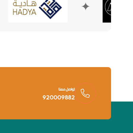
✦
تواصل معنا
920009882