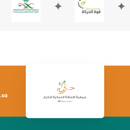
✦
✦
.sa