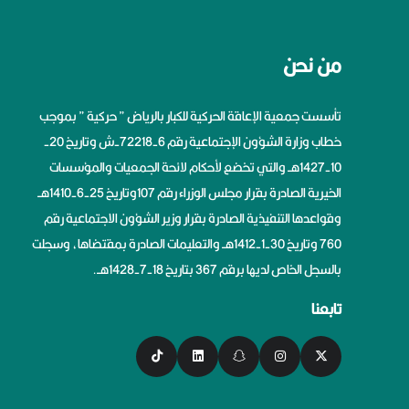
من نحن
تأسست جمعية الإعاقة الحركية للكبار بالرياض ” حركية ” بموجب
خطاب وزارة الشؤون الإجتماعية رقم 6-72218-ش وتاريخ 20-
10-1427هــ والتي تخضع لأحكام لائحة الجمعيات والمؤسسات
الخيرية الصادرة بقرار مجلس الوزراء رقم 107وتاريخ 25-6-1410هــ
وقواعدها التنفيذية الصادرة بقرار وزير الشؤون الاجتماعية رقم
760 وتاريخ 30-1-1412هــ والتعليمات الصادرة بمقتضاها، وسجلت
بالسجل الخاص لديها برقم 367 بتاريخ 18-7-1428هــ.
تابعنا