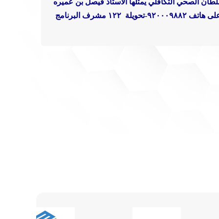
طان الصحي التكافلي يمثلها الاستاذ فيصل بن عميره
٩٢٠٠-تحويلة ١٢٢
مشرف البرنامج