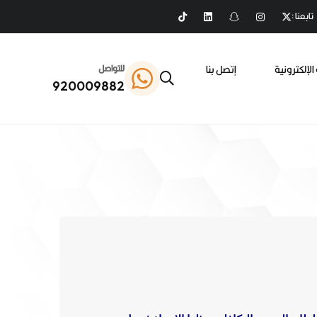
تابعنا :
الإلكترونية
إتصل بنا
للتواصل
920009882