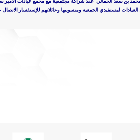
 محمد بن سعد الحمالي عقد شراكة مجتمعية مع مجمع عيادات الأمير سل
للإستفسار الاتصال على هاتف ٠٩٨٨٢