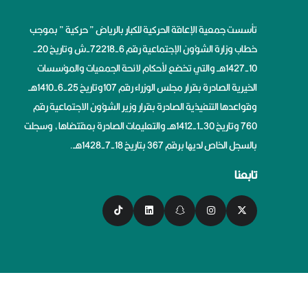
تأسست جمعية الإعاقة الحركية للكبار بالرياض ” حركية ” بموجب
خطاب وزارة الشؤون الإجتماعية رقم 6-72218-ش وتاريخ 20-
10-1427هــ والتي تخضع لأحكام لائحة الجمعيات والمؤسسات
الخيرية الصادرة بقرار مجلس الوزراء رقم 107وتاريخ 25-6-1410هــ
وقواعدها التنفيذية الصادرة بقرار وزير الشؤون الاجتماعية رقم
760 وتاريخ 30-1-1412هــ والتعليمات الصادرة بمقتضاها، وسجلت
بالسجل الخاص لديها برقم 367 بتاريخ 18-7-1428هــ.
تابعنا