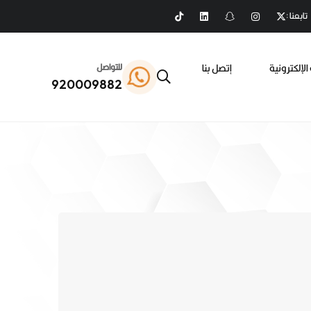
تابعنا :
الإلكترونية
إتصل بنا
للتواصل
920009882