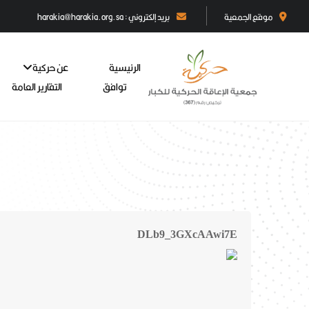
موقع الجمعية
بريد إلكتروني : harakia@harakia.org.sa
الرئيسية
عن حركية
توافق
التقارير العامة
DLb9_3GXcAAwi7E