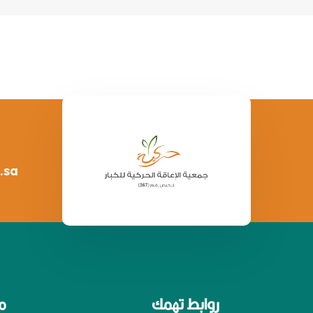
.sa
روابط تهمك
م