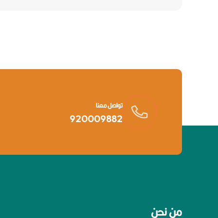
تواصل معنا
920009882
من نحن