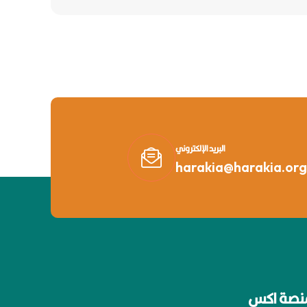
البريد الإلكتروني
harakia@harakia.org
نصة اكس