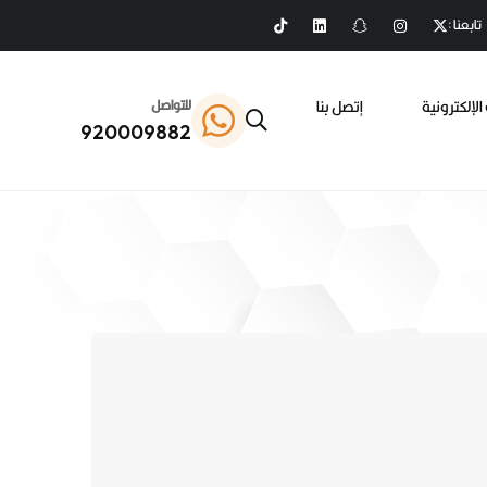
تابعنا :
الإلكترونية
إتصل بنا
للتواصل
920009882