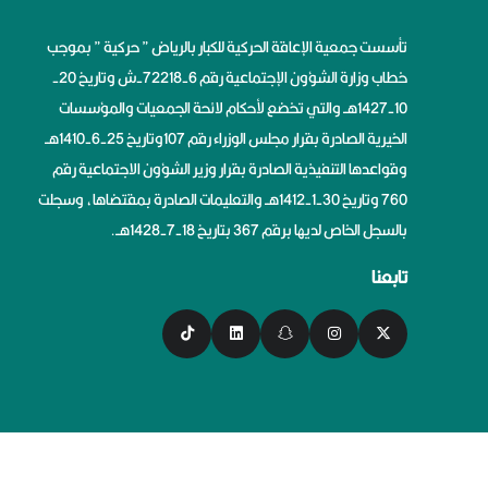
تأسست جمعية الإعاقة الحركية للكبار بالرياض ” حركية ” بموجب
خطاب وزارة الشؤون الإجتماعية رقم 6-72218-ش وتاريخ 20-
10-1427هــ والتي تخضع لأحكام لائحة الجمعيات والمؤسسات
الخيرية الصادرة بقرار مجلس الوزراء رقم 107وتاريخ 25-6-1410هــ
وقواعدها التنفيذية الصادرة بقرار وزير الشؤون الاجتماعية رقم
760 وتاريخ 30-1-1412هــ والتعليمات الصادرة بمقتضاها، وسجلت
بالسجل الخاص لديها برقم 367 بتاريخ 18-7-1428هــ.
تابعنا