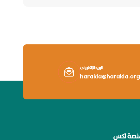
البريد الإلكتروني
harakia@harakia.org
نصة اكس