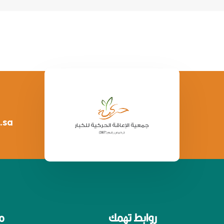
.sa
روابط تهمك
م