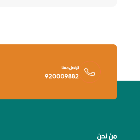
تواصل معنا
920009882
من نحن