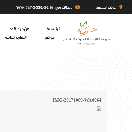
موقع الجمعية
بريد إلكتروني : harakia@harakia.org.sa
الرئيسية
عن حركية
توافق
التقارير العامة
IMG-20171009-WA0064