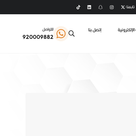
تابعنا :
الإلكترونية
إتصل بنا
للتواصل
920009882