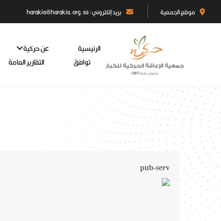
موقع الجمعية
بريد إلكتروني : harakia@harakia.org.sa
الرئيسية
عن حركية
توافق
التقارير العامة
pub-serv