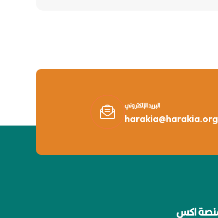
البريد الإلكتروني
harakia@harakia.org
نصة اكس