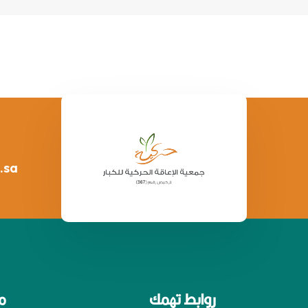
.sa
روابط تهمك
م