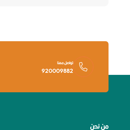
تواصل معنا
920009882
من نحن