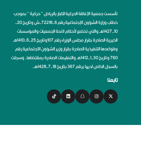
تأسست جمعية الإعاقة الحركية للكبار بالرياض ” حركية ” بموجب
خطاب وزارة الشؤون الإجتماعية رقم 6-72218-ش وتاريخ 20-
10-1427هــ والتي تخضع لأحكام لائحة الجمعيات والمؤسسات
الخيرية الصادرة بقرار مجلس الوزراء رقم 107وتاريخ 25-6-1410هــ
وقواعدها التنفيذية الصادرة بقرار وزير الشؤون الاجتماعية رقم
760 وتاريخ 30-1-1412هــ والتعليمات الصادرة بمقتضاها، وسجلت
بالسجل الخاص لديها برقم 367 بتاريخ 18-7-1428هــ.
تابعنا