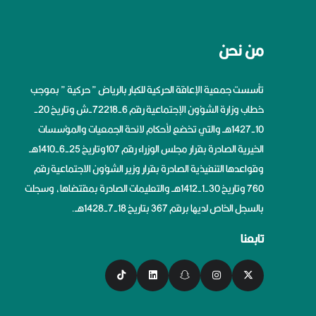
من نحن
تأسست جمعية الإعاقة الحركية للكبار بالرياض ” حركية ” بموجب
خطاب وزارة الشؤون الإجتماعية رقم 6-72218-ش وتاريخ 20-
10-1427هــ والتي تخضع لأحكام لائحة الجمعيات والمؤسسات
الخيرية الصادرة بقرار مجلس الوزراء رقم 107وتاريخ 25-6-1410هــ
وقواعدها التنفيذية الصادرة بقرار وزير الشؤون الاجتماعية رقم
760 وتاريخ 30-1-1412هــ والتعليمات الصادرة بمقتضاها، وسجلت
بالسجل الخاص لديها برقم 367 بتاريخ 18-7-1428هــ.
تابعنا