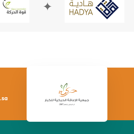
✦
✦
.sa