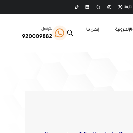
تابعنا :
الإلكترونية
إتصل بنا
للتواصل
920009882