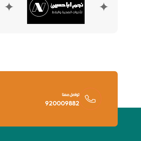
✦
✦
تواصل معنا
920009882