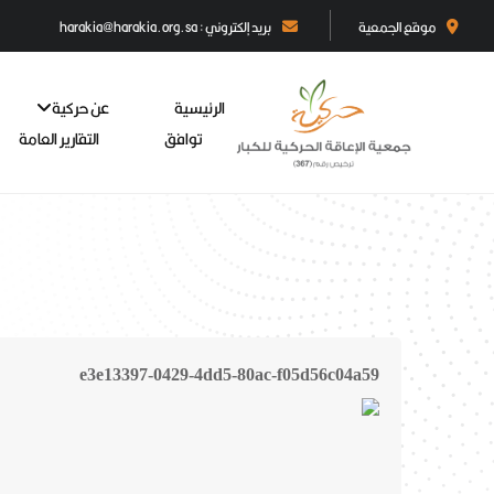
موقع الجمعية
بريد إلكتروني : harakia@harakia.org.sa
الرئيسية
عن حركية
توافق
التقارير العامة
e3e13397-0429-4dd5-80ac-f05d56c04a59