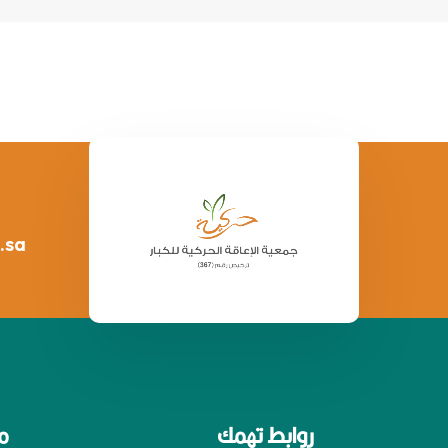
.sa
روابط تهمك
م