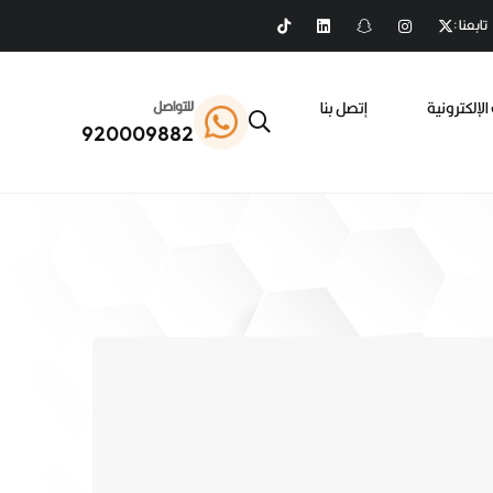
تابعنا :
الإلكترونية
إتصل بنا
للتواصل
920009882