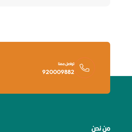
تواصل معنا
920009882
من نحن