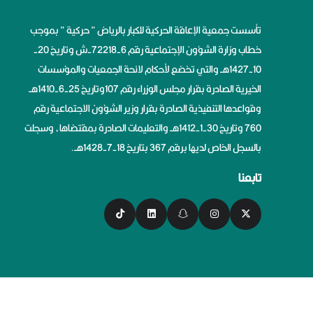
تأسست جمعية الإعاقة الحركية للكبار بالرياض ” حركية ” بموجب
خطاب وزارة الشؤون الإجتماعية رقم 6-72218-ش وتاريخ 20-
10-1427هــ والتي تخضع لأحكام لائحة الجمعيات والمؤسسات
الخيرية الصادرة بقرار مجلس الوزراء رقم 107وتاريخ 25-6-1410هــ
وقواعدها التنفيذية الصادرة بقرار وزير الشؤون الاجتماعية رقم
760 وتاريخ 30-1-1412هــ والتعليمات الصادرة بمقتضاها، وسجلت
بالسجل الخاص لديها برقم 367 بتاريخ 18-7-1428هــ.
تابعنا