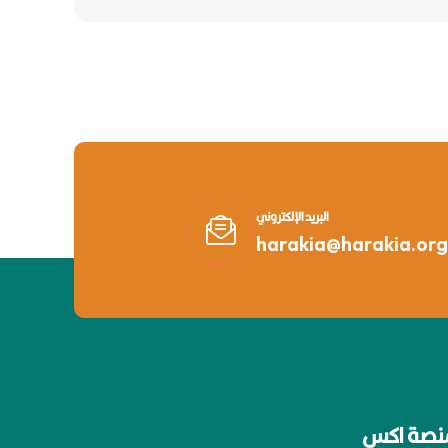
البريد الإلكتروني
harakia@harakia.org
نصة اكس