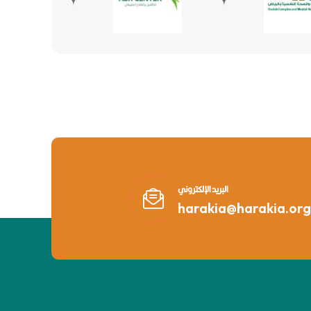
البريد الإلكتروني
harakia@harakia.org