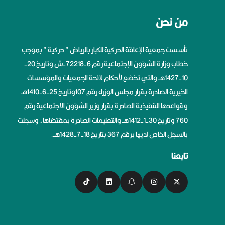
من نحن
تأسست جمعية الإعاقة الحركية للكبار بالرياض ” حركية ” بموجب
خطاب وزارة الشؤون الإجتماعية رقم 6-72218-ش وتاريخ 20-
10-1427هــ والتي تخضع لأحكام لائحة الجمعيات والمؤسسات
الخيرية الصادرة بقرار مجلس الوزراء رقم 107وتاريخ 25-6-1410هــ
وقواعدها التنفيذية الصادرة بقرار وزير الشؤون الاجتماعية رقم
760 وتاريخ 30-1-1412هــ والتعليمات الصادرة بمقتضاها، وسجلت
بالسجل الخاص لديها برقم 367 بتاريخ 18-7-1428هــ.
تابعنا