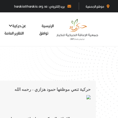
موقع الجمعية
بريد إلكتروني : harakia@harakia.org.sa
الرئيسية
عن حركية
توافق
التقارير العامة
حركية تنعي موظفها حمود هزازي - رحمه الله