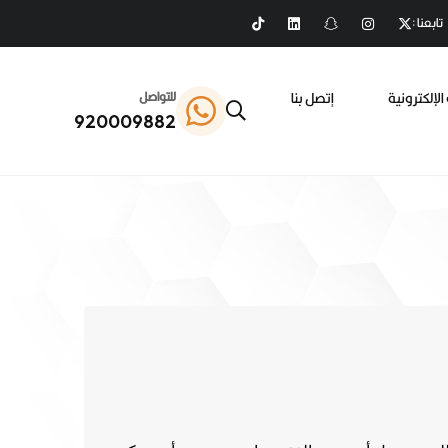
تابعنا :
الإلكترونية
إتصل بنا
للتواصل
920009882