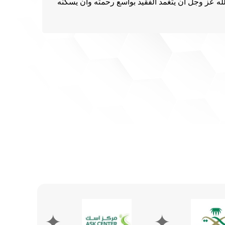
له عز وجل أن يتغمد الفقيد بواسع رحمته وأن يسكنه
✦
✦