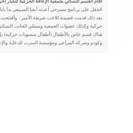
أقام القسم النسائي بجمعية الإعاقة الحركية للكبار (حرك
الحفل على برنامج مسرحي أعدته أ.هيا السبيعي بدأ بآيات
حركية وكذلك عضوات الجمعية وممثلي الجانب النسائي ب
وكودو وشركة المراعي ومؤسسة السرب للدعاية والإع