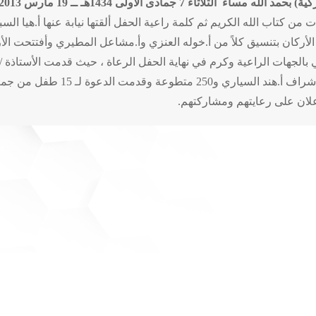
ية) بحمد الله مساء الثلاثاء
7 جمادى الأولى 1434هـ ــ 19 مارس 2013م
 من كتاب الله الكريم ثم كلمة راعية الحفل ألقتها نيابة عنها أ.هيا ا
الجهات الراعية وكرم في نهاية الحفل الرعاة ، حيث قدمت الأستاذة / 
هناك قسم خاص بالأطفال (أطفال منسو
لان على رعايتهم ومشاركتهم.