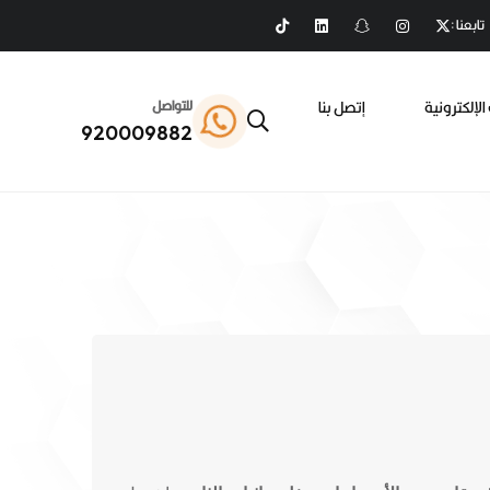
تابعنا :
الإلكترونية
إتصل بنا
للتواصل
920009882