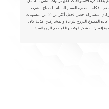
بقاعة درة الأستراحات حفل تراثيات الثاني .
اشتمل
لسبيعي ، فكلمة لمديرة القسم النسائي أ.صباح الشريف
بعد ذلك قدمت قصيدة للاخت شريفة الأمير ، وأفتتحت الأركان بتنسيق كلاً من أ.خوله العنزي وأ.مشاعل المطيري وأفتتحت الأركان المشاركة حضر الحفل أكثر من 65 من منسوبات
غاده المطوع الدروع للرعاة والمشاركين. كذلك كان
بات حركية) بإشراف أ.هند السياري و250 متطوعة وقدمت الدعوة لـ 15 طفل من جمعية إنسان ،،، شكرنا وتقديرنا لمطعم الرومانسية