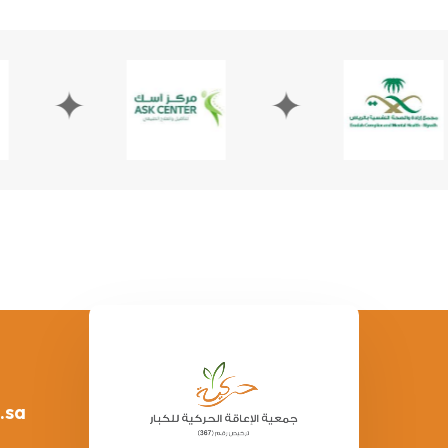
✦
✦
.sa