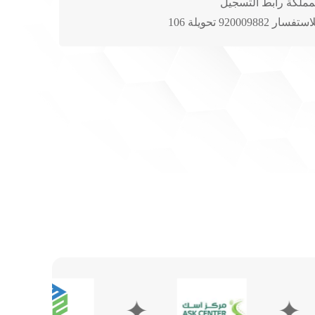
مملكة رابط التسجيل
✦
✦