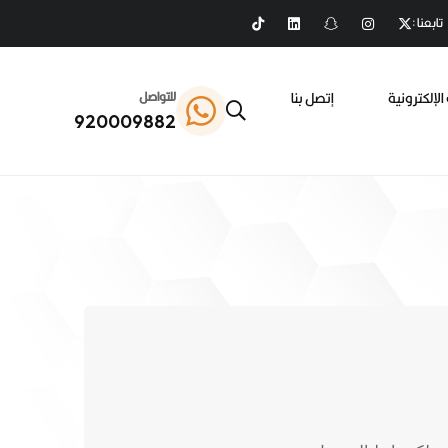
تابعنا :
الإلكترونية
إتصل بنا
للتواصل
920009882