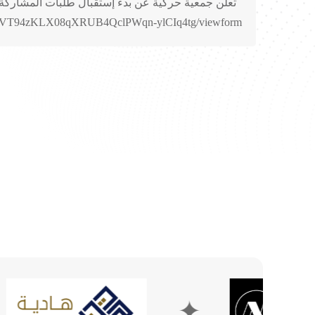
تعلن جمعية حركية عن بدء إستقبال طلبات المشاركة ف
LSdNFk53lZHar3AH7kVT94zKLX08qXRUB4QclPWqn-ylCIq4tg/viewform
✦
✦