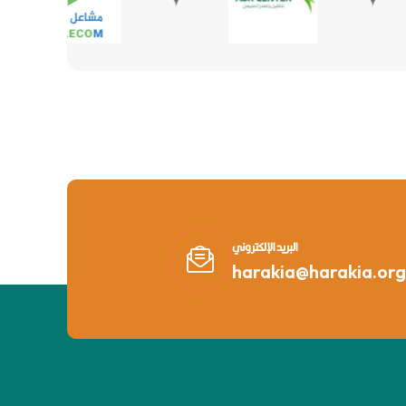
البريد الإلكتروني
harakia@harakia.org