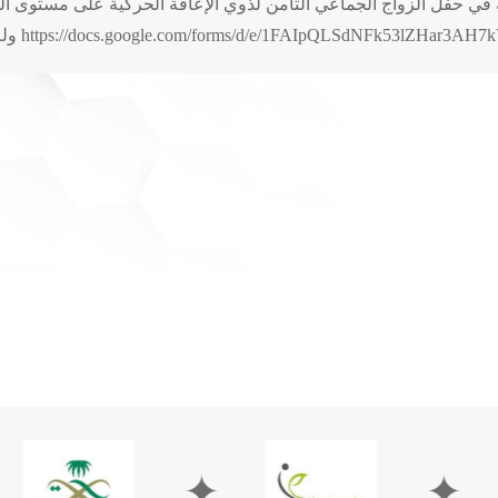
ي حفل الزواج الجماعي الثامن لذوي الإعاقة الحركية على مستوى ال
https://docs.google.com/forms/d/e/1FAIpQ وللاستفسار 920009882 تحويلة 106
✦
✦