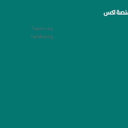
نصة اكس
Tweets by
harakiaorg