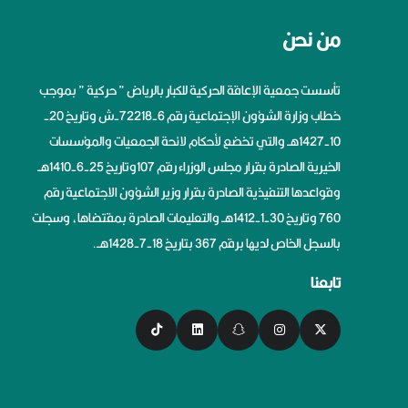
من نحن
تأسست جمعية الإعاقة الحركية للكبار بالرياض ” حركية ” بموجب
خطاب وزارة الشؤون الإجتماعية رقم 6-72218-ش وتاريخ 20-
10-1427هــ والتي تخضع لأحكام لائحة الجمعيات والمؤسسات
الخيرية الصادرة بقرار مجلس الوزراء رقم 107وتاريخ 25-6-1410هــ
وقواعدها التنفيذية الصادرة بقرار وزير الشؤون الاجتماعية رقم
760 وتاريخ 30-1-1412هــ والتعليمات الصادرة بمقتضاها، وسجلت
بالسجل الخاص لديها برقم 367 بتاريخ 18-7-1428هــ.
تابعنا