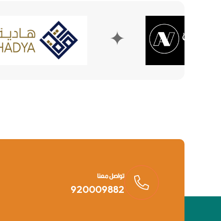
✦
✦
تواصل معنا
920009882