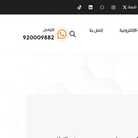
تابعنا :
الإلكترونية
إتصل بنا
للتواصل
920009882