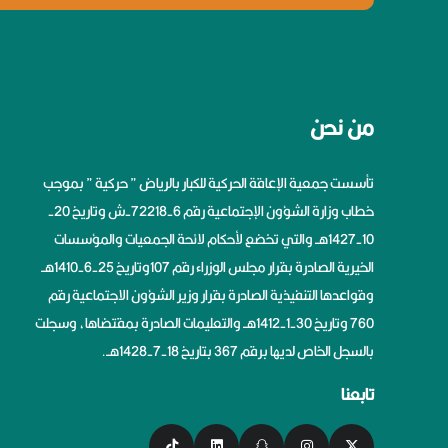
من نحن
تأسست جمعية الإعاقة الحركية للكبار بالرياض ” حركية ” بموجب
خطاب وزارة الشؤون الإجتماعية رقم 6-72218-ش وتاريخ 20-
10-1427هــ والتي تخضع لأحكام لائحة الجمعيات والمؤسسات
الخيرية الصادرة بقرار مجلس الوزراء رقم 107وتاريخ 25-6-1410هــ
وقواعدها التنفيذية الصادرة بقرار وزير الشؤون الاجتماعية رقم
760 وتاريخ 30-1-1412هــ والتعليمات الصادرة بمقتضاها، وسجلت
بالسجل الخاص لديها برقم 367 بتاريخ 18-7-1428هــ.
تابعنا