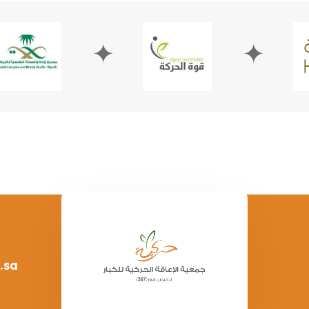
✦
✦
.sa