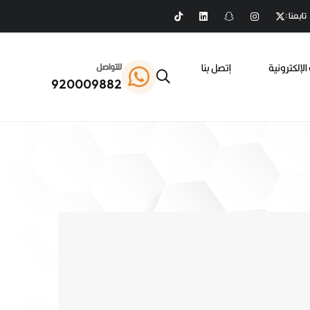
تابعنا :
الإلكترونية
إتصل بنا
للتواصل
920009882