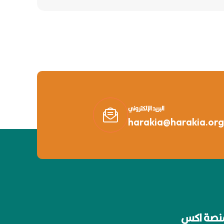
البريد الإلكتروني
harakia@harakia.org
نصة اكس