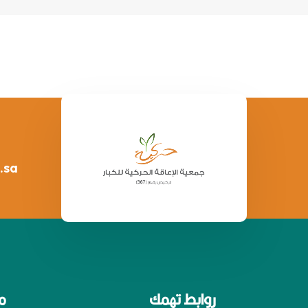
.sa
روابط تهمك
م