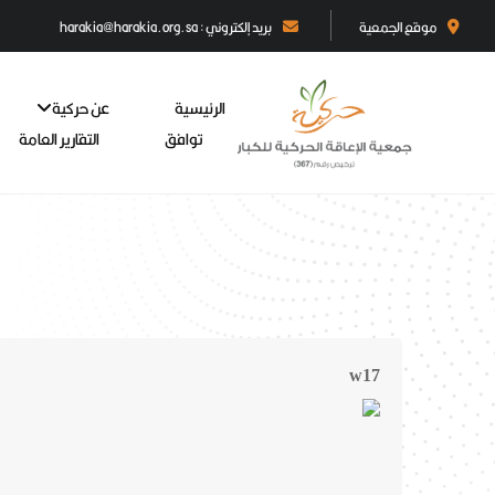
موقع الجمعية
بريد إلكتروني : harakia@harakia.org.sa
الرئيسية
عن حركية
توافق
التقارير العامة
w17