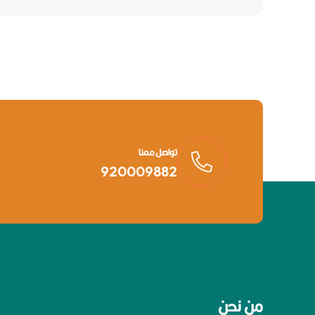
تواصل معنا
920009882
من نحن