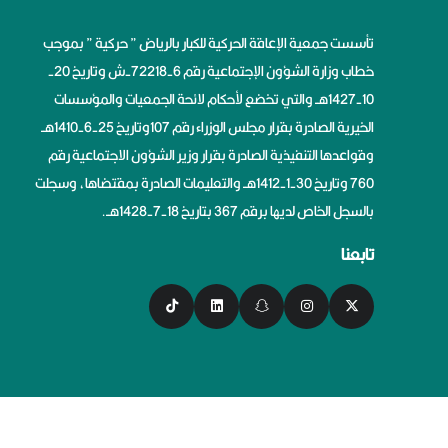
تأسست جمعية الإعاقة الحركية للكبار بالرياض ” حركية ” بموجب
خطاب وزارة الشؤون الإجتماعية رقم 6-72218-ش وتاريخ 20-
10-1427هــ والتي تخضع لأحكام لائحة الجمعيات والمؤسسات
الخيرية الصادرة بقرار مجلس الوزراء رقم 107وتاريخ 25-6-1410هــ
وقواعدها التنفيذية الصادرة بقرار وزير الشؤون الاجتماعية رقم
760 وتاريخ 30-1-1412هــ والتعليمات الصادرة بمقتضاها، وسجلت
بالسجل الخاص لديها برقم 367 بتاريخ 18-7-1428هــ.
تابعنا