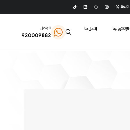
تابعنا :
الإلكترونية
إتصل بنا
للتواصل
920009882