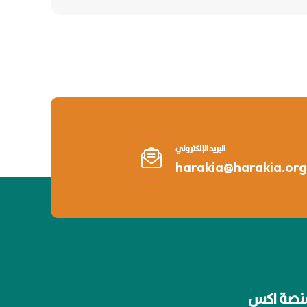
البريد الإلكتروني
harakia@harakia.org
نصة اكس