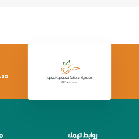
.sa
روابط تهمك
م