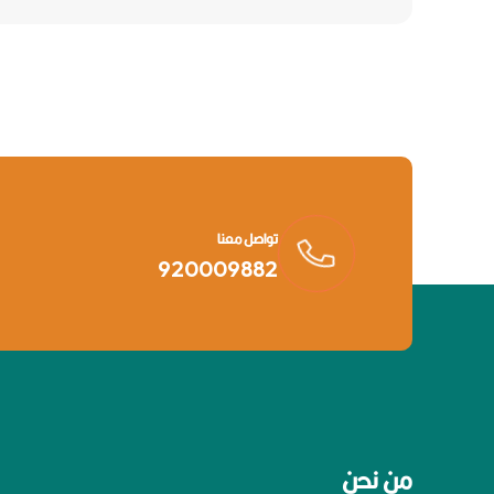
تواصل معنا
920009882
من نحن