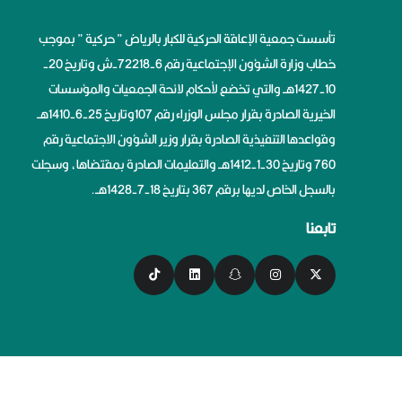
تأسست جمعية الإعاقة الحركية للكبار بالرياض ” حركية ” بموجب
خطاب وزارة الشؤون الإجتماعية رقم 6-72218-ش وتاريخ 20-
10-1427هــ والتي تخضع لأحكام لائحة الجمعيات والمؤسسات
الخيرية الصادرة بقرار مجلس الوزراء رقم 107وتاريخ 25-6-1410هــ
وقواعدها التنفيذية الصادرة بقرار وزير الشؤون الاجتماعية رقم
760 وتاريخ 30-1-1412هــ والتعليمات الصادرة بمقتضاها، وسجلت
بالسجل الخاص لديها برقم 367 بتاريخ 18-7-1428هــ.
تابعنا