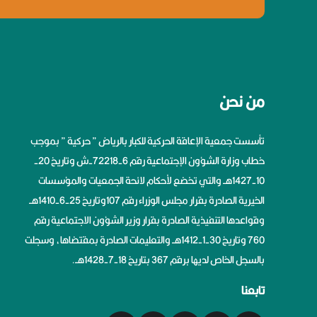
من نحن
تأسست جمعية الإعاقة الحركية للكبار بالرياض ” حركية ” بموجب
خطاب وزارة الشؤون الإجتماعية رقم 6-72218-ش وتاريخ 20-
10-1427هــ والتي تخضع لأحكام لائحة الجمعيات والمؤسسات
الخيرية الصادرة بقرار مجلس الوزراء رقم 107وتاريخ 25-6-1410هــ
وقواعدها التنفيذية الصادرة بقرار وزير الشؤون الاجتماعية رقم
760 وتاريخ 30-1-1412هــ والتعليمات الصادرة بمقتضاها، وسجلت
بالسجل الخاص لديها برقم 367 بتاريخ 18-7-1428هــ.
تابعنا