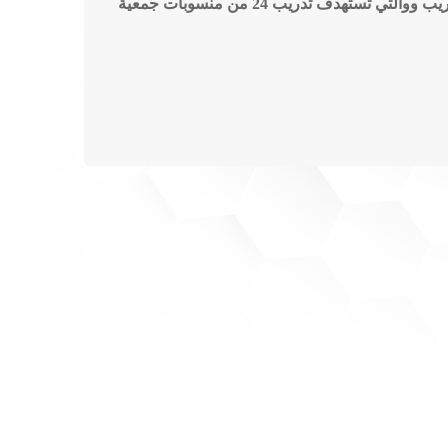
بالمؤسسة السعودية للتعليم والتدريب ووالتي تستهدف تدريب 24 من منسوبات جمعية