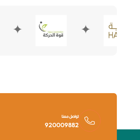
✦
تواصل معنا
920009882