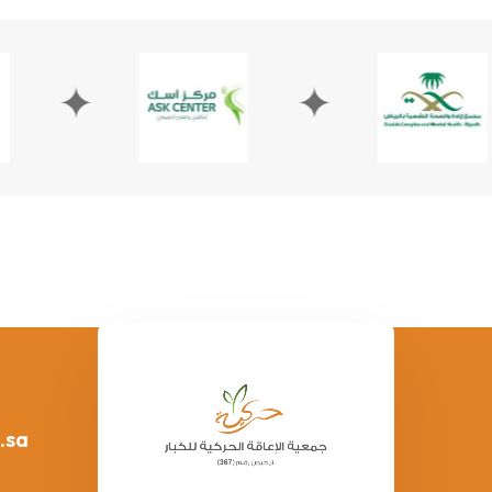
✦
✦
.sa