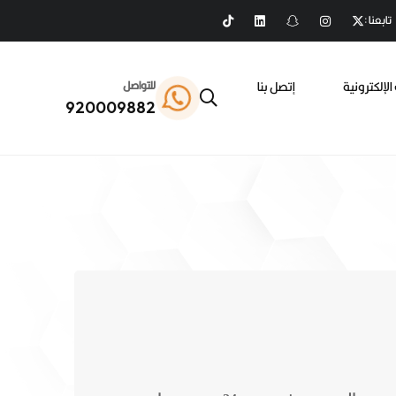
تابعنا :
الإلكترونية
إتصل بنا
للتواصل
920009882