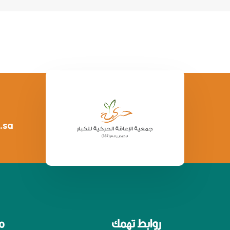
.sa
روابط تهمك
م