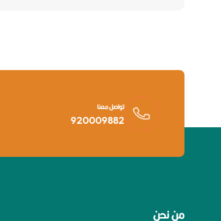
تواصل معنا
920009882
من نحن