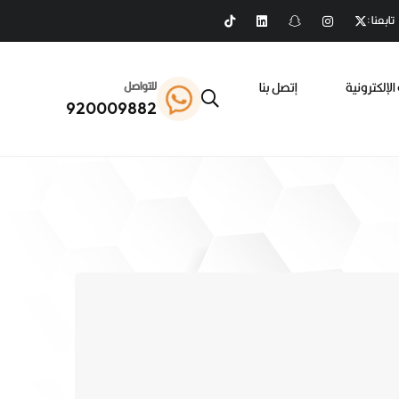
تابعنا :
الإلكترونية
إتصل بنا
للتواصل
920009882