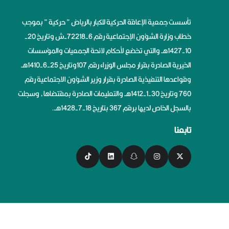
تأسست جمعية الإعاقة الحركية للكبار بالرياض ” حركية ” بموجب
خطاب وزارة الشؤون الإجتماعية رقم 6-72218-ش وتاريخ 20-
10-1427هــ والتي تخضع لأحكام لائحة الجمعيات والمؤسسات
الخيرية الصادرة بقرار مجلس الوزراء رقم 107وتاريخ 25-6-1410هــ
وقواعدها التنفيذية الصادرة بقرار وزير الشؤون الاجتماعية رقم
760 وتاريخ 30-1-1412هــ والتعليمات الصادرة بمقتضاها، وسجلت
بالسجل الخاص لديها برقم 367 بتاريخ 18-7-1428هــ.
تابعنا