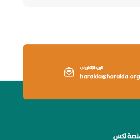
البريد الإلكتروني
harakia@harakia.org
نصة اكس