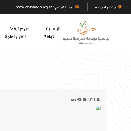
موقع الجمعية
بريد إلكتروني : harakia@harakia.org.sa
الرئيسية
عن حركية
توافق
التقارير العامة
5a299d800718b