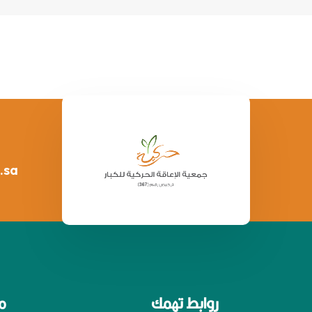
.sa
روابط تهمك
م