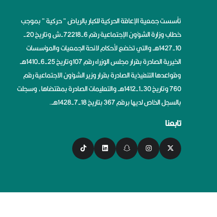
تأسست جمعية الإعاقة الحركية للكبار بالرياض ” حركية ” بموجب
خطاب وزارة الشؤون الإجتماعية رقم 6-72218-ش وتاريخ 20-
10-1427هــ والتي تخضع لأحكام لائحة الجمعيات والمؤسسات
الخيرية الصادرة بقرار مجلس الوزراء رقم 107وتاريخ 25-6-1410هــ
وقواعدها التنفيذية الصادرة بقرار وزير الشؤون الاجتماعية رقم
760 وتاريخ 30-1-1412هــ والتعليمات الصادرة بمقتضاها، وسجلت
بالسجل الخاص لديها برقم 367 بتاريخ 18-7-1428هــ.
تابعنا