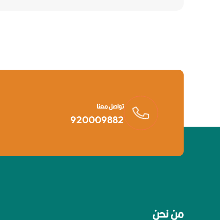
تواصل معنا
920009882
من نحن