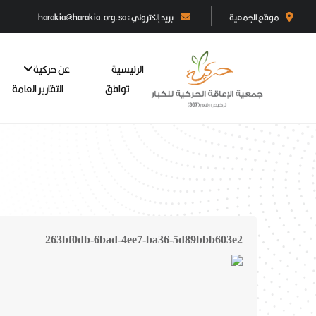
موقع الجمعية
بريد إلكتروني : harakia@harakia.org.sa
الرئيسية
عن حركية
توافق
التقارير العامة
263bf0db-6bad-4ee7-ba36-5d89bbb603e2