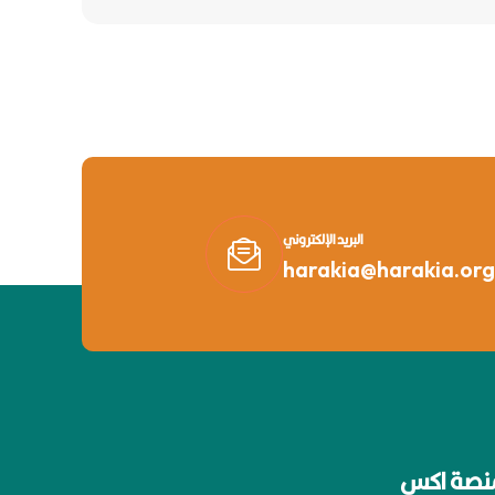
البريد الإلكتروني
harakia@harakia.org
نصة اكس