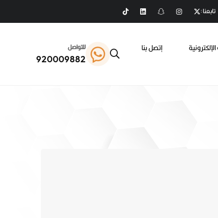
تابعنا :
الإلكترونية
إتصل بنا
للتواصل
920009882