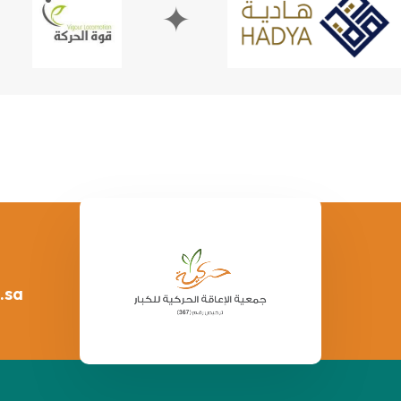
✦
✦
.sa