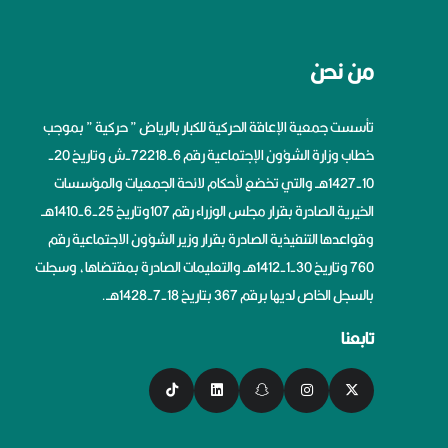
من نحن
تأسست جمعية الإعاقة الحركية للكبار بالرياض ” حركية ” بموجب
خطاب وزارة الشؤون الإجتماعية رقم 6-72218-ش وتاريخ 20-
10-1427هــ والتي تخضع لأحكام لائحة الجمعيات والمؤسسات
الخيرية الصادرة بقرار مجلس الوزراء رقم 107وتاريخ 25-6-1410هــ
وقواعدها التنفيذية الصادرة بقرار وزير الشؤون الاجتماعية رقم
760 وتاريخ 30-1-1412هــ والتعليمات الصادرة بمقتضاها، وسجلت
بالسجل الخاص لديها برقم 367 بتاريخ 18-7-1428هــ.
تابعنا