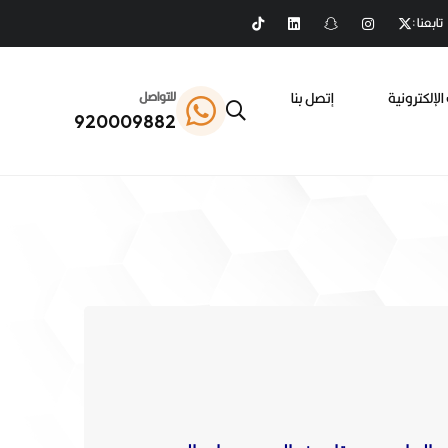
تابعنا :
الإلكترونية
إتصل بنا
للتواصل
920009882