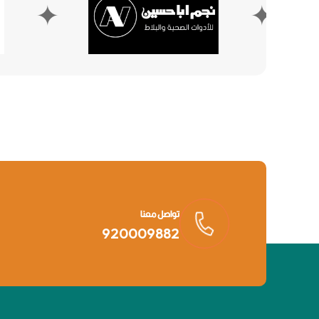
✦
تواصل معنا
920009882