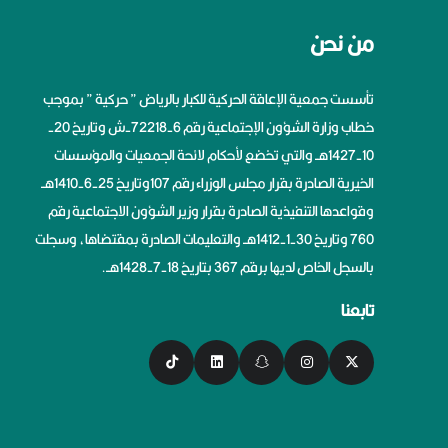
من نحن
تأسست جمعية الإعاقة الحركية للكبار بالرياض ” حركية ” بموجب
خطاب وزارة الشؤون الإجتماعية رقم 6-72218-ش وتاريخ 20-
10-1427هــ والتي تخضع لأحكام لائحة الجمعيات والمؤسسات
الخيرية الصادرة بقرار مجلس الوزراء رقم 107وتاريخ 25-6-1410هــ
وقواعدها التنفيذية الصادرة بقرار وزير الشؤون الاجتماعية رقم
760 وتاريخ 30-1-1412هــ والتعليمات الصادرة بمقتضاها، وسجلت
بالسجل الخاص لديها برقم 367 بتاريخ 18-7-1428هــ.
تابعنا