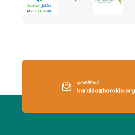
البريد الإلكتروني
harakia@harakia.org