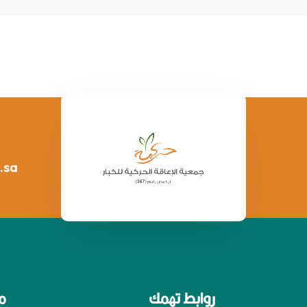
.sa
روابط تهمك
م