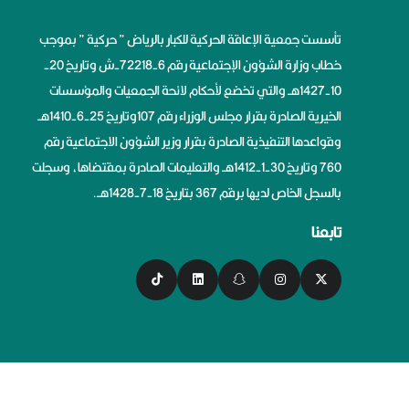
تأسست جمعية الإعاقة الحركية للكبار بالرياض ” حركية ” بموجب
خطاب وزارة الشؤون الإجتماعية رقم 6-72218-ش وتاريخ 20-
10-1427هــ والتي تخضع لأحكام لائحة الجمعيات والمؤسسات
الخيرية الصادرة بقرار مجلس الوزراء رقم 107وتاريخ 25-6-1410هــ
وقواعدها التنفيذية الصادرة بقرار وزير الشؤون الاجتماعية رقم
760 وتاريخ 30-1-1412هــ والتعليمات الصادرة بمقتضاها، وسجلت
بالسجل الخاص لديها برقم 367 بتاريخ 18-7-1428هــ.
تابعنا