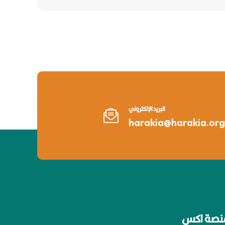
البريد الإلكتروني
harakia@harakia.org
نصة اكس