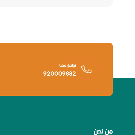
تواصل معنا
920009882
من نحن