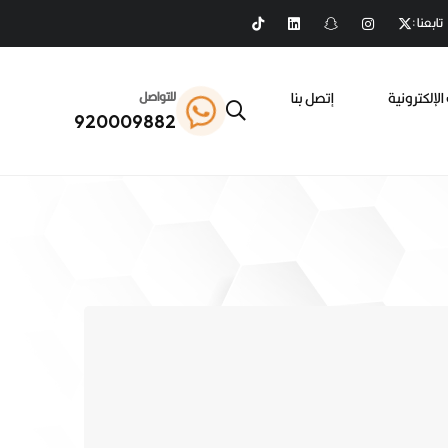
تابعنا :
الإلكترونية
إتصل بنا
للتواصل
920009882