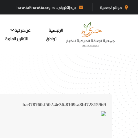
موقع الجمعية
بريد إلكتروني : harakia@harakia.org.sa
الرئيسية
عن حركية
توافق
التقارير العامة
ba378760-f502-4e36-8109-a8bf72815969