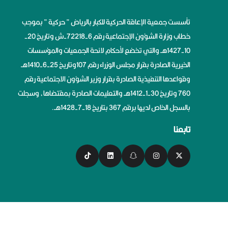
تأسست جمعية الإعاقة الحركية للكبار بالرياض ” حركية ” بموجب
خطاب وزارة الشؤون الإجتماعية رقم 6-72218-ش وتاريخ 20-
10-1427هــ والتي تخضع لأحكام لائحة الجمعيات والمؤسسات
الخيرية الصادرة بقرار مجلس الوزراء رقم 107وتاريخ 25-6-1410هــ
وقواعدها التنفيذية الصادرة بقرار وزير الشؤون الاجتماعية رقم
760 وتاريخ 30-1-1412هــ والتعليمات الصادرة بمقتضاها، وسجلت
بالسجل الخاص لديها برقم 367 بتاريخ 18-7-1428هــ.
تابعنا