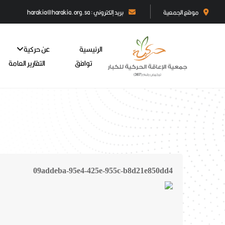
موقع الجمعية
بريد إلكتروني : harakia@harakia.org.sa
الرئيسية
عن حركية
توافق
التقارير العامة
09addeba-95e4-425e-955c-b8d21e850dd4