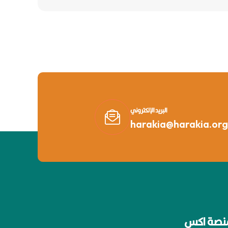
البريد الإلكتروني
harakia@harakia.org
نصة اكس