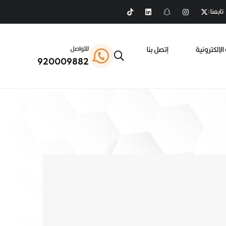
تابعنا :
الإلكترونية
إتصل بنا
للتواصل
920009882