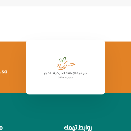
.sa
روابط تهمك
م