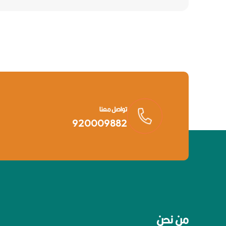
تواصل معنا
920009882
من نحن