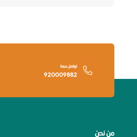
تواصل معنا
920009882
من نحن