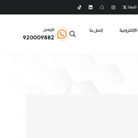
تابعنا :
الإلكترونية
إتصل بنا
للتواصل
920009882