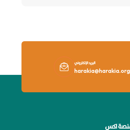
البريد الإلكتروني
harakia@harakia.org
نصة اكس