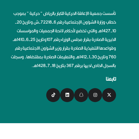
تأسست جمعية الإعاقة الحركية للكبار بالرياض ” حركية ” بموجب
خطاب وزارة الشؤون الإجتماعية رقم 6-72218-ش وتاريخ 20-
10-1427هــ والتي تخضع لأحكام لائحة الجمعيات والمؤسسات
الخيرية الصادرة بقرار مجلس الوزراء رقم 107وتاريخ 25-6-1410هــ
وقواعدها التنفيذية الصادرة بقرار وزير الشؤون الاجتماعية رقم
760 وتاريخ 30-1-1412هــ والتعليمات الصادرة بمقتضاها، وسجلت
بالسجل الخاص لديها برقم 367 بتاريخ 18-7-1428هــ.
تابعنا