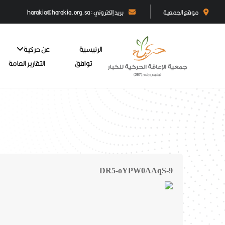
موقع الجمعية
بريد إلكتروني : harakia@harakia.org.sa
الرئيسية
عن حركية
توافق
التقارير العامة
DR5-oYPW0AAqS-9