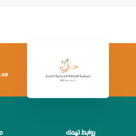
.sa
روابط تهمك
م