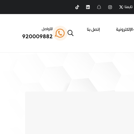
تابعنا :
الإلكترونية
إتصل بنا
للتواصل
920009882