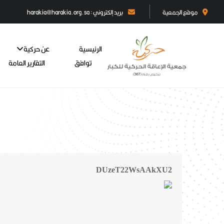
موقع الجمعية
بريد إلكتروني : harakia@harakia.org.sa
الرئيسية
عن حركية
توافق
التقارير العامة
DUzeT22WsAAkXU2