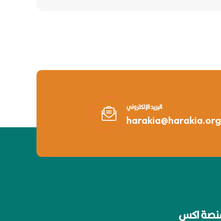
البريد الإلكتروني
harakia@harakia.org
نصة اكس