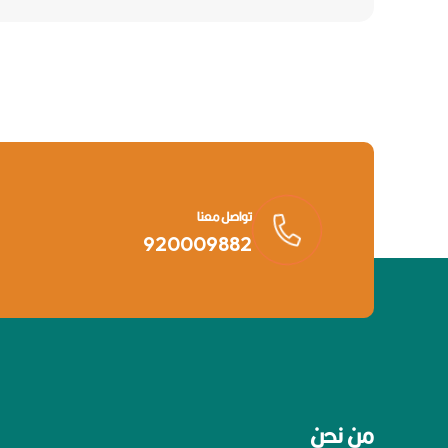
تواصل معنا
920009882
من نحن