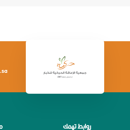
.sa
روابط تهمك
م