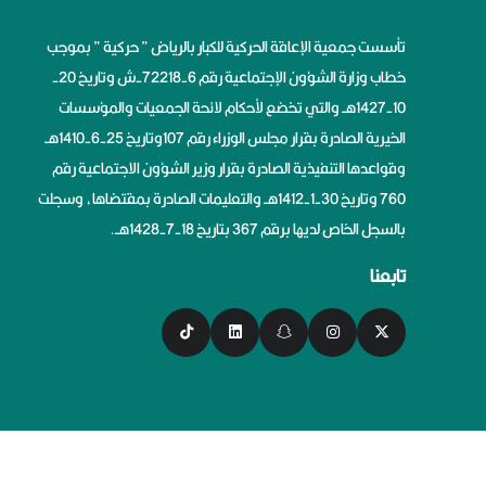
تأسست جمعية الإعاقة الحركية للكبار بالرياض ” حركية ” بموجب
خطاب وزارة الشؤون الإجتماعية رقم 6-72218-ش وتاريخ 20-
10-1427هــ والتي تخضع لأحكام لائحة الجمعيات والمؤسسات
الخيرية الصادرة بقرار مجلس الوزراء رقم 107وتاريخ 25-6-1410هــ
وقواعدها التنفيذية الصادرة بقرار وزير الشؤون الاجتماعية رقم
760 وتاريخ 30-1-1412هــ والتعليمات الصادرة بمقتضاها، وسجلت
بالسجل الخاص لديها برقم 367 بتاريخ 18-7-1428هــ.
تابعنا