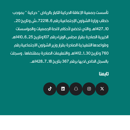
تأسست جمعية الإعاقة الحركية للكبار بالرياض ” حركية ” بموجب
خطاب وزارة الشؤون الإجتماعية رقم 6-72218-ش وتاريخ 20-
10-1427هــ والتي تخضع لأحكام لائحة الجمعيات والمؤسسات
الخيرية الصادرة بقرار مجلس الوزراء رقم 107وتاريخ 25-6-1410هــ
وقواعدها التنفيذية الصادرة بقرار وزير الشؤون الاجتماعية رقم
760 وتاريخ 30-1-1412هــ والتعليمات الصادرة بمقتضاها، وسجلت
بالسجل الخاص لديها برقم 367 بتاريخ 18-7-1428هــ.
تابعنا