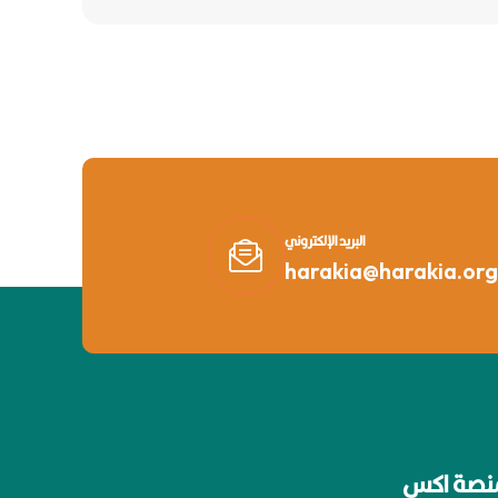
البريد الإلكتروني
harakia@harakia.org
نصة اكس