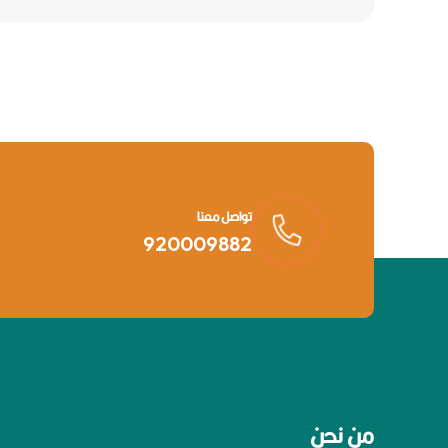
تواصل معنا
920009882
من نحن