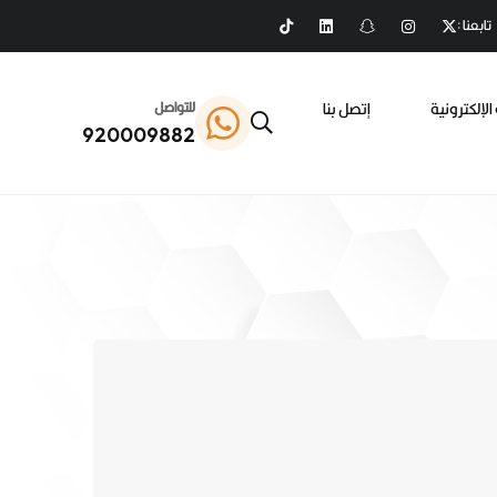
تابعنا :
الإلكترونية
إتصل بنا
للتواصل
920009882