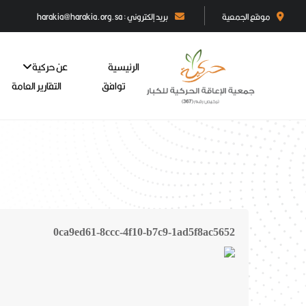
موقع الجمعية
بريد إلكتروني : harakia@harakia.org.sa
الرئيسية
عن حركية
توافق
التقارير العامة
0ca9ed61-8ccc-4f10-b7c9-1ad5f8ac5652