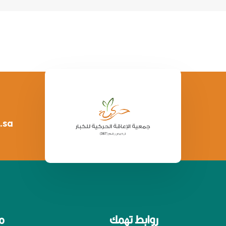
.sa
روابط تهمك
م