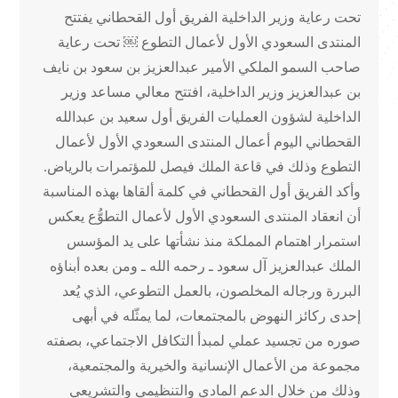
تحت رعاية وزير الداخلية الفريق أول القحطاني يفتتح
المنتدى السعودي الأول لأعمال التطوع ￼ تحت رعاية
صاحب السمو الملكي الأمير عبدالعزيز بن سعود بن نايف
بن عبدالعزيز وزير الداخلية، افتتح معالي مساعد وزير
الداخلية لشؤون العمليات الفريق أول سعيد بن عبدالله
القحطاني اليوم أعمال المنتدى السعودي الأول لأعمال
التطوع وذلك في قاعة الملك فيصل للمؤتمرات بالرياض.
وأكد الفريق أول القحطاني في كلمة ألقاها بهذه المناسبة
أن انعقاد المنتدى السعودي الأول لأعمال التطوُّع يعكس
استمرار اهتمام المملكة منذ نشأتها على يد المؤسس
الملك عبدالعزيز آل سعود ـ رحمه الله ـ ومن بعده أبناؤه
البررة ورجاله المخلصون، بالعمل التطوعي، الذي يُعد
إحدى ركائز النهوض بالمجتمعات، لما يمثّله في أبهى
صوره من تجسيد عملي لمبدأ التكافل الاجتماعي، بصفته
مجموعة من الأعمال الإنسانية والخيرية والمجتمعية،
وذلك من خلال الدعم المادي والتنظيمي والتشريعي