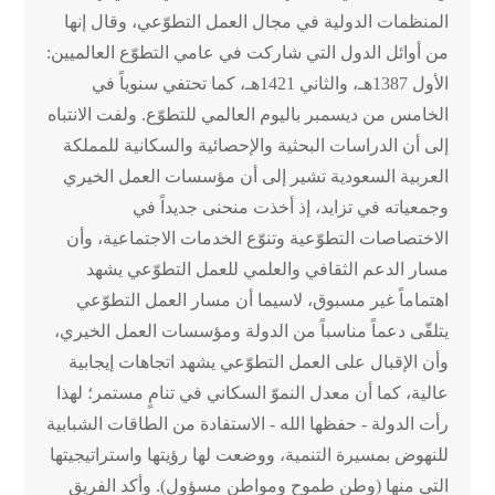
المنظمات الدولية في مجال العمل التطوّعي، وقال إنها
من أوائل الدول التي شاركت في عامي التطوّع العالميين:
الأول 1387هـ، والثاني 1421هـ، كما تحتفي سنوياً في
الخامس من ديسمبر باليوم العالمي للتطوّع. ولفت الانتباه
إلى أن الدراسات البحثية والإحصائية والسكانية للمملكة
العربية السعودية تشير إلى أن مؤسسات العمل الخيري
وجمعياته في تزايد، إذ أخذت منحنى جديداً في
الاختصاصات التطوّعية وتنوّع الخدمات الاجتماعية، وأن
مسار الدعم الثقافي والعلمي للعمل التطوّعي يشهد
اهتماماً غير مسبوق، لاسيما أن مسار العمل التطوّعي
يتلقّى دعماً مناسباً من الدولة ومؤسسات العمل الخيري،
وأن الإقبال على العمل التطوّعي يشهد اتجاهات إيجابية
عالية، كما أن معدل النموّ السكاني في تنامٍ مستمر؛ لهذا
رأت الدولة - حفظها الله - الاستفادة من الطاقات الشبابية
للنهوض بمسيرة التنمية، ووضعت لها رؤيتها واستراتيجيتها
التي منها (وطن طموح ومواطن مسؤول). وأكد الفريق