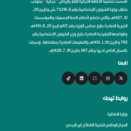
تأسست جمعية الإعاقة الحركية للكبار بالرياض ” حركية ” بموجب
خطاب وزارة الشؤون الإجتماعية رقم 6-72218-ش وتاريخ 20-
10-1427هــ والتي تخضع لأحكام لائحة الجمعيات والمؤسسات
الخيرية الصادرة بقرار مجلس الوزراء رقم 107وتاريخ 25-6-1410هــ
وقواعدها التنفيذية الصادرة بقرار وزير الشؤون الاجتماعية رقم
760 وتاريخ 30-1-1412هــ والتعليمات الصادرة بمقتضاها، وسجلت
بالسجل الخاص لديها برقم 367 بتاريخ 18-7-1428هــ.
تابعنا
روابط تهمك
وزارة الداخلية
المركز الوطني لتنمية القطاع غير الربحي