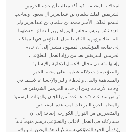
لمجالاته المختلفة. كما أكد معاليه أن خادم الحرمين
الشريفين الملك سلمان بن عبدالعزيز آل سعود، وصاحب
السمو الملكي الأمير محمد بن سلمان بن عبدالعزيز ولي
العهد نائب رئيس مجلس الوزراء وزير الدفاع ـ حفظهما
الله ـ نقلا برؤيتهما الثاقبة العمل التطوّعي في المملكة
إلى طابعه المؤسّسي الممنهج، مشيراً إلى أن خادم
الحرمين الشريفين يعد من روّاد العمل التطوّعي،
وإسهاماته في مجال الأعمال الإغاثية والإنسانية
والتطوّعية ذات دلالة عظيمة على محبته للخير
والمساهمة والبذل والعطاء والبر والإحسان، لاسيما في
أوقات الأزمات. وبين أن خادم الحرمين الشريفين قد
ترأّس منذ عام 1375هـ عدداً من اللجان والهيئات الرسمية
والمحلية لجمع التبرعات لمساعدة المحتاجين
والمتضررين من النوازل الكوارث، إضافة إلى أن
مشاركاته في العمل الإغاثي والتطوّعي ترسم منهجاً ثابتاً
يؤكد أن الجهد التطوّعي سمة لأبناء هذا الوطن المبارك،