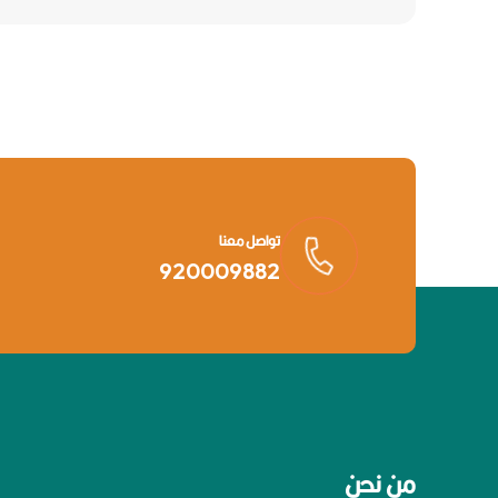
تواصل معنا
920009882
من نحن