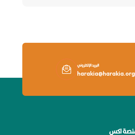
البريد الإلكتروني
harakia@harakia.org
نصة اكس