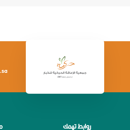
.sa
روابط تهمك
م