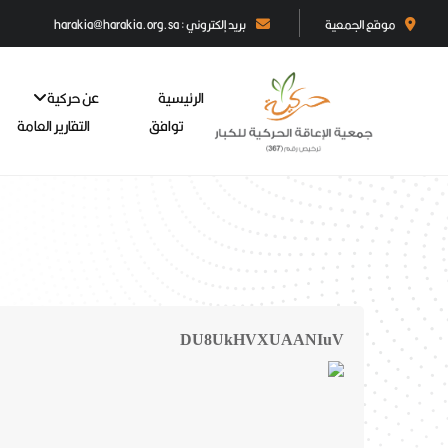
موقع الجمعية
بريد إلكتروني : harakia@harakia.org.sa
الرئيسية
عن حركية
توافق
التقارير العامة
DU8UkHVXUAANIuV