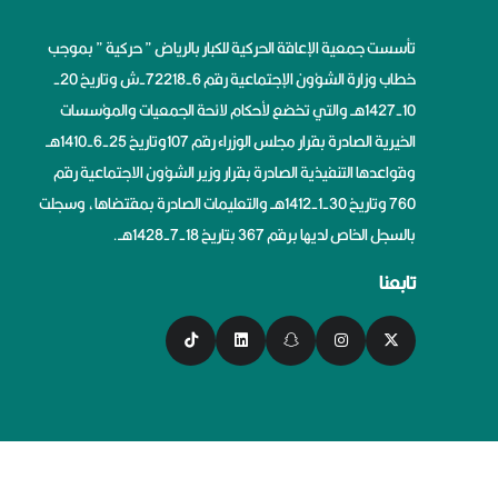
تأسست جمعية الإعاقة الحركية للكبار بالرياض ” حركية ” بموجب
خطاب وزارة الشؤون الإجتماعية رقم 6-72218-ش وتاريخ 20-
10-1427هــ والتي تخضع لأحكام لائحة الجمعيات والمؤسسات
الخيرية الصادرة بقرار مجلس الوزراء رقم 107وتاريخ 25-6-1410هــ
وقواعدها التنفيذية الصادرة بقرار وزير الشؤون الاجتماعية رقم
760 وتاريخ 30-1-1412هــ والتعليمات الصادرة بمقتضاها، وسجلت
بالسجل الخاص لديها برقم 367 بتاريخ 18-7-1428هــ.
تابعنا