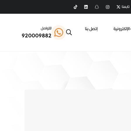
تابعنا :
الإلكترونية
إتصل بنا
للتواصل
920009882