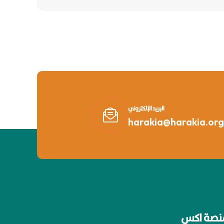
البريد الإلكتروني
harakia@harakia.org
نصة اكس