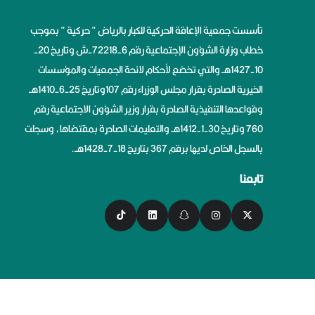
تأسست جمعية الإعاقة الحركية للكبار بالرياض ” حركية ” بموجب
خطاب وزارة الشؤون الإجتماعية رقم 6-72218-ش وتاريخ 20-
10-1427هــ والتي تخضع لأحكام لائحة الجمعيات والمؤسسات
الخيرية الصادرة بقرار مجلس الوزراء رقم 107وتاريخ 25-6-1410هــ
وقواعدها التنفيذية الصادرة بقرار وزير الشؤون الاجتماعية رقم
760 وتاريخ 30-1-1412هــ والتعليمات الصادرة بمقتضاها، وسجلت
بالسجل الخاص لديها برقم 367 بتاريخ 18-7-1428هــ.
تابعنا