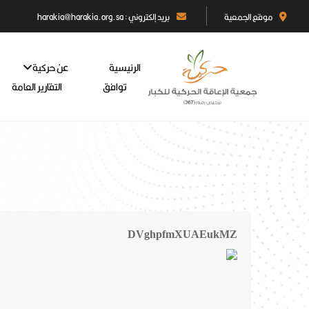
موقع الجمعية
بريد إلكتروني : harakia@harakia.org.sa
الرئيسية
عن حركية
توافق
التقارير العامة
DVghpfmXUAEukMZ