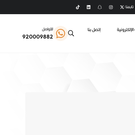
تابعنا :
الإلكترونية
إتصل بنا
للتواصل
920009882