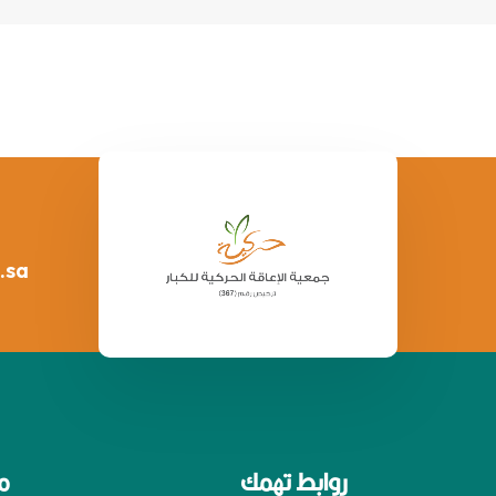
.sa
روابط تهمك
م