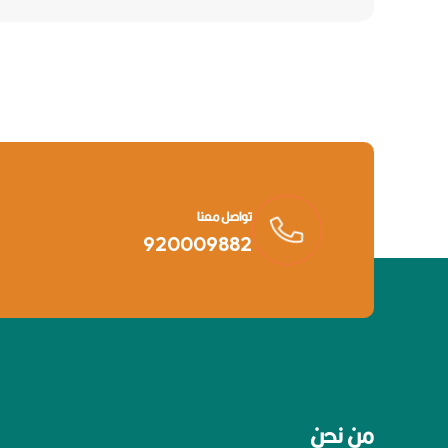
تواصل معنا
920009882
من نحن