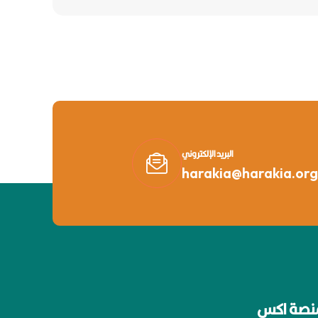
البريد الإلكتروني
harakia@harakia.org
نصة اكس