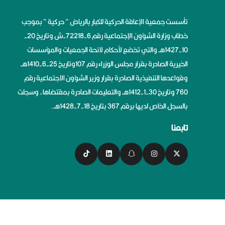
تأسست جمعية الإعاقة الحركية للكبار بالرياض ” حركية ” بموجب
خطاب وزارة الشؤون الإجتماعية رقم 6-72218-ش وتاريخ 20-
10-1427هــ والتي تخضع لأحكام لائحة الجمعيات والمؤسسات
الخيرية الصادرة بقرار مجلس الوزراء رقم 107وتاريخ 25-6-1410هــ
وقواعدها التنفيذية الصادرة بقرار وزير الشؤون الاجتماعية رقم
760 وتاريخ 30-1-1412هــ والتعليمات الصادرة بمقتضاها، وسجلت
بالسجل الخاص لديها برقم 367 بتاريخ 18-7-1428هــ.
تابعنا