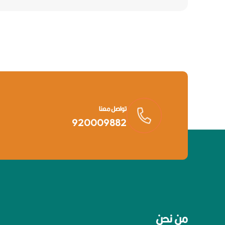
تواصل معنا
920009882
من نحن