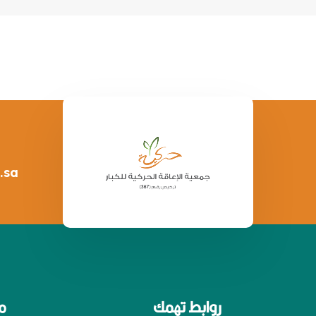
.sa
روابط تهمك
م