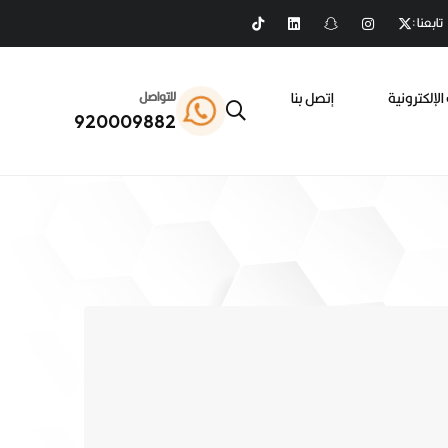
تابعنا :
الإلكترونية
إتصل بنا
للتواصل
920009882