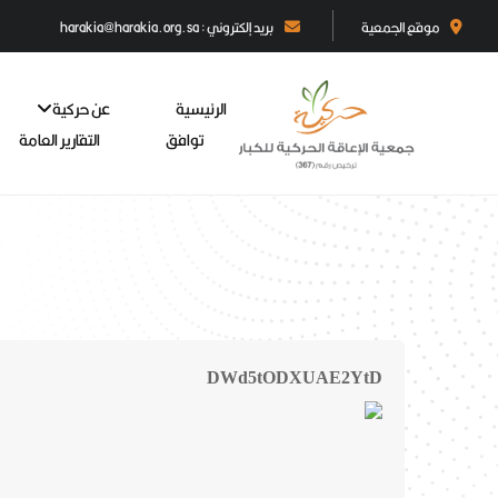
موقع الجمعية
بريد إلكتروني : harakia@harakia.org.sa
الرئيسية
عن حركية
توافق
التقارير العامة
DWd5tODXUAE2YtD