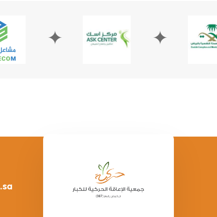
✦
✦
.sa