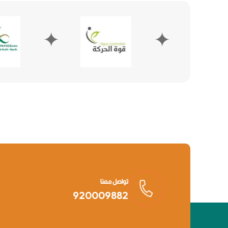
✦
تواصل معنا
920009882