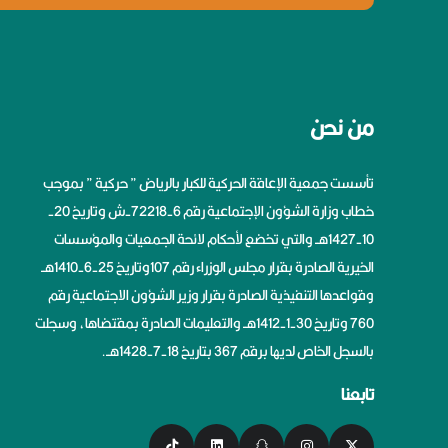
من نحن
تأسست جمعية الإعاقة الحركية للكبار بالرياض ” حركية ” بموجب
خطاب وزارة الشؤون الإجتماعية رقم 6-72218-ش وتاريخ 20-
10-1427هــ والتي تخضع لأحكام لائحة الجمعيات والمؤسسات
الخيرية الصادرة بقرار مجلس الوزراء رقم 107وتاريخ 25-6-1410هــ
وقواعدها التنفيذية الصادرة بقرار وزير الشؤون الاجتماعية رقم
760 وتاريخ 30-1-1412هــ والتعليمات الصادرة بمقتضاها، وسجلت
بالسجل الخاص لديها برقم 367 بتاريخ 18-7-1428هــ.
تابعنا