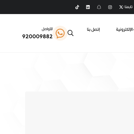
تابعنا :
الإلكترونية
إتصل بنا
للتواصل
920009882