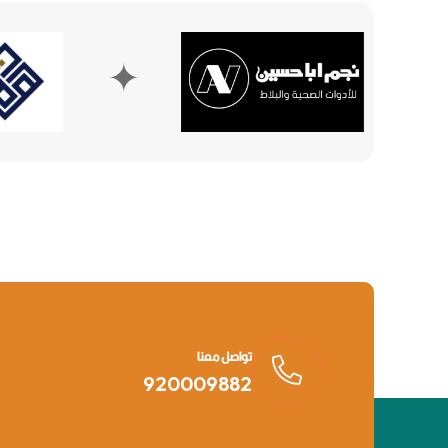
✦
تواصل معنا
920009882