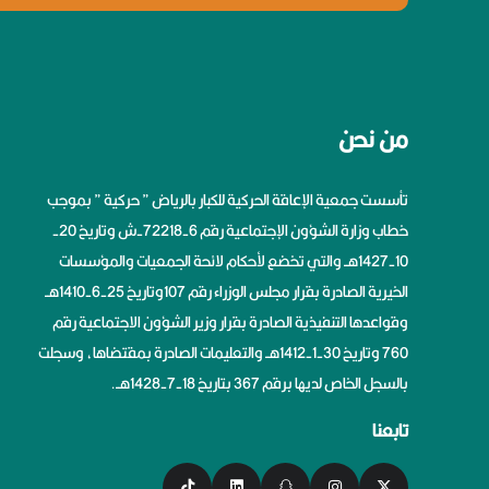
من نحن
تأسست جمعية الإعاقة الحركية للكبار بالرياض ” حركية ” بموجب
خطاب وزارة الشؤون الإجتماعية رقم 6-72218-ش وتاريخ 20-
10-1427هــ والتي تخضع لأحكام لائحة الجمعيات والمؤسسات
الخيرية الصادرة بقرار مجلس الوزراء رقم 107وتاريخ 25-6-1410هــ
وقواعدها التنفيذية الصادرة بقرار وزير الشؤون الاجتماعية رقم
760 وتاريخ 30-1-1412هــ والتعليمات الصادرة بمقتضاها، وسجلت
بالسجل الخاص لديها برقم 367 بتاريخ 18-7-1428هــ.
تابعنا