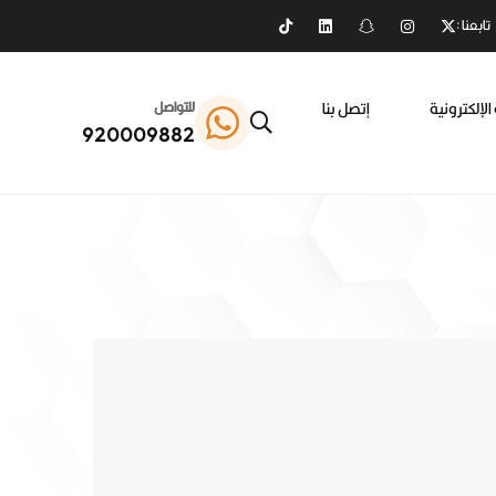
تابعنا :
الإلكترونية
إتصل بنا
للتواصل
920009882