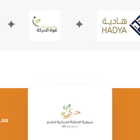
✦
✦
.sa