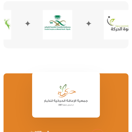
✦
✦
✦