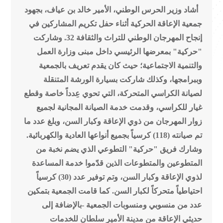
أشاد وزير الحرس الوطني، الأمير خالد بن عياف، بجهود
جمعية الإعاقة الحركية أثناء حفل تكريم المشاركين في
إنجاح المهرجان الوطني للتراث والثقافة 32.
وشاركت
"حركية" بمعرضها الرئيسي داخل مبنى وزارة العمل
والتنمية الاجتماعية؛ حيث كان يقدم تعريف بالجمعية
وببرامجها، وكذلك شاركت بسيارة الورشة المتنقلة
لصيانة الكراسي المتحركة، التي تحوي عِدداً خاصة وقطع
غيار للكراسي، وقدمت خدمة الصيانة المجانية لجميع
زوار المهرجان من ذوي الإعاقة وكبار السن، وبلغ عدد ما
تم صيانته (118) كرسياً بجميع أنواعها العادية والكهربائية.
وشارك فريق "حركية" التطوعي الذي يضم نخبة من
المتطوعين والمتطوعات الذين قدّموا خدمة المساعدة
لذوي الإعاقة وكبار السن، وتم توفير عدد (30) كرسياً
احتياطياً متحركاً لكبار السن.
كما قامت الجمعية بتمكين
عدد من منسوبي ومنسوبات الجمعية -بالإضافة إلى
حديثي الإعاقة من مدينة الأمير سلطان للخدمات