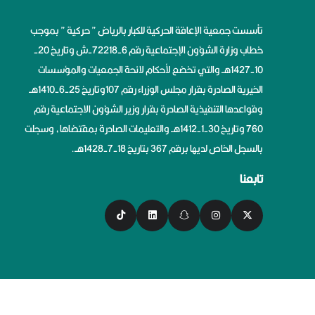
تأسست جمعية الإعاقة الحركية للكبار بالرياض ” حركية ” بموجب
خطاب وزارة الشؤون الإجتماعية رقم 6-72218-ش وتاريخ 20-
10-1427هــ والتي تخضع لأحكام لائحة الجمعيات والمؤسسات
الخيرية الصادرة بقرار مجلس الوزراء رقم 107وتاريخ 25-6-1410هــ
وقواعدها التنفيذية الصادرة بقرار وزير الشؤون الاجتماعية رقم
760 وتاريخ 30-1-1412هــ والتعليمات الصادرة بمقتضاها، وسجلت
بالسجل الخاص لديها برقم 367 بتاريخ 18-7-1428هــ.
تابعنا