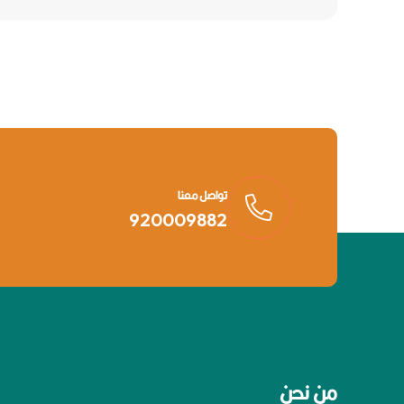
تواصل معنا
920009882
من نحن