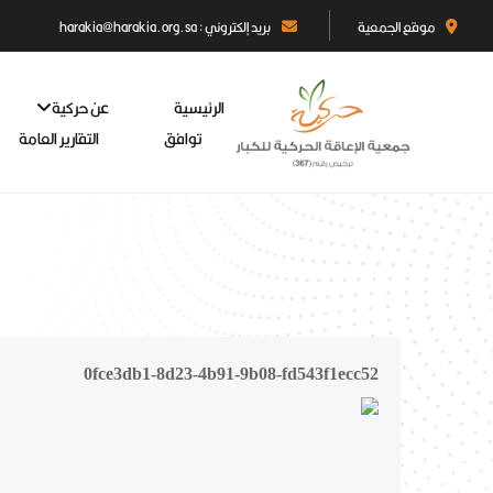
موقع الجمعية
بريد إلكتروني : harakia@harakia.org.sa
الرئيسية
عن حركية
توافق
التقارير العامة
0fce3db1-8d23-4b91-9b08-fd543f1ecc52