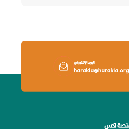
البريد الإلكتروني
harakia@harakia.org
نصة اكس