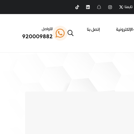
تابعنا :
الإلكترونية
إتصل بنا
للتواصل
920009882