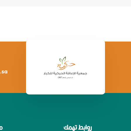
.sa
روابط تهمك
م