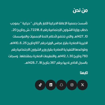
من نحن
تأسست جمعية الإعاقة الحركية للكبار بالرياض ” حركية ” بموجب
خطاب وزارة الشؤون الإجتماعية رقم 6-72218-ش وتاريخ 20-
10-1427هــ والتي تخضع لأحكام لائحة الجمعيات والمؤسسات
الخيرية الصادرة بقرار مجلس الوزراء رقم 107وتاريخ 25-6-1410هــ
وقواعدها التنفيذية الصادرة بقرار وزير الشؤون الاجتماعية رقم
760 وتاريخ 30-1-1412هــ والتعليمات الصادرة بمقتضاها، وسجلت
بالسجل الخاص لديها برقم 367 بتاريخ 18-7-1428هــ.
تابعنا