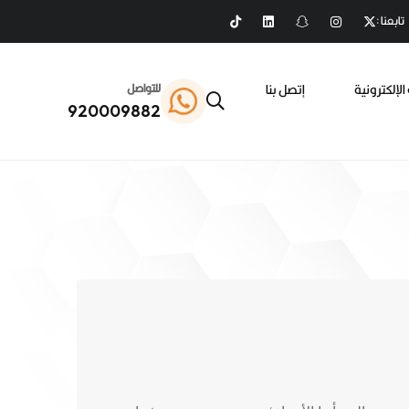
تابعنا :
الإلكترونية
إتصل بنا
للتواصل
920009882