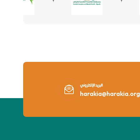
البريد الإلكتروني
harakia@harakia.org