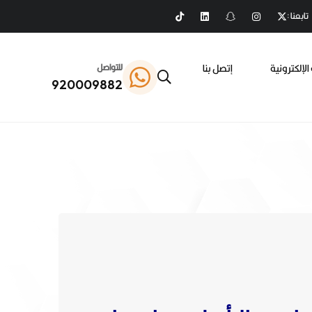
تابعنا :
الإلكترونية
إتصل بنا
للتواصل
920009882