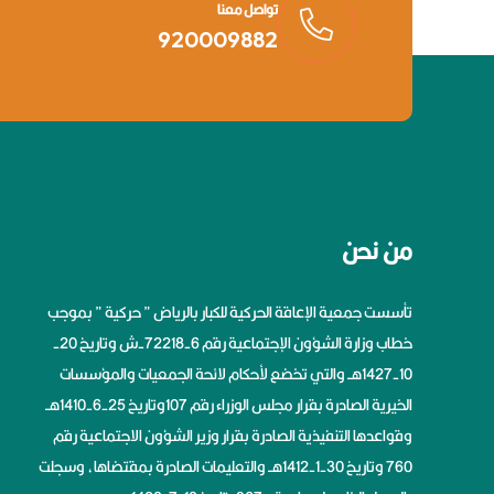
تواصل معنا
920009882
من نحن
تأسست جمعية الإعاقة الحركية للكبار بالرياض ” حركية ” بموجب
خطاب وزارة الشؤون الإجتماعية رقم 6-72218-ش وتاريخ 20-
10-1427هــ والتي تخضع لأحكام لائحة الجمعيات والمؤسسات
الخيرية الصادرة بقرار مجلس الوزراء رقم 107وتاريخ 25-6-1410هــ
وقواعدها التنفيذية الصادرة بقرار وزير الشؤون الاجتماعية رقم
760 وتاريخ 30-1-1412هــ والتعليمات الصادرة بمقتضاها، وسجلت