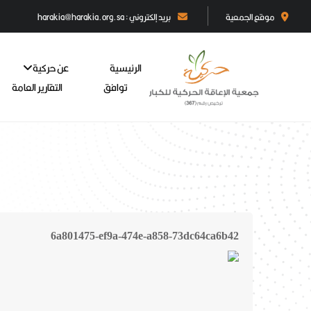
موقع الجمعية
بريد إلكتروني : harakia@harakia.org.sa
الرئيسية
عن حركية
توافق
التقارير العامة
6a801475-ef9a-474e-a858-73dc64ca6b42