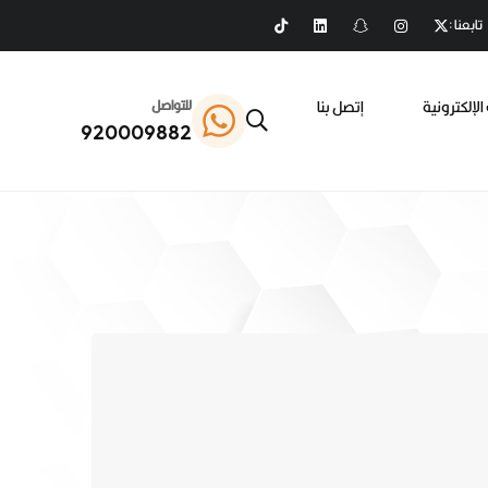
تابعنا :
الإلكترونية
إتصل بنا
للتواصل
920009882