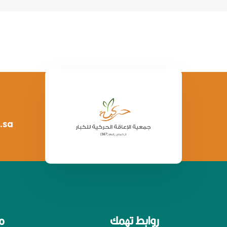
.sa
روابط تهمك
م