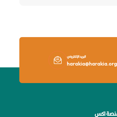
البريد الإلكتروني
harakia@harakia.org
نصة اكس