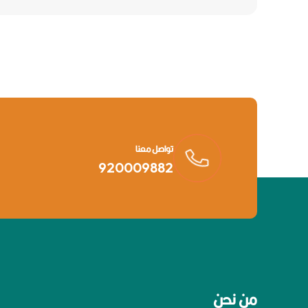
تواصل معنا
920009882
من نحن