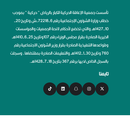
تأسست جمعية الإعاقة الحركية للكبار بالرياض ” حركية ” بموجب
خطاب وزارة الشؤون الإجتماعية رقم 6-72218-ش وتاريخ 20-
10-1427هــ والتي تخضع لأحكام لائحة الجمعيات والمؤسسات
الخيرية الصادرة بقرار مجلس الوزراء رقم 107وتاريخ 25-6-1410هــ
وقواعدها التنفيذية الصادرة بقرار وزير الشؤون الاجتماعية رقم
760 وتاريخ 30-1-1412هــ والتعليمات الصادرة بمقتضاها، وسجلت
بالسجل الخاص لديها برقم 367 بتاريخ 18-7-1428هــ.
تابعنا