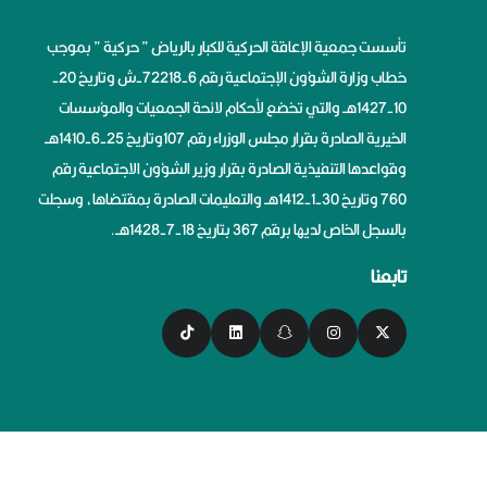
تأسست جمعية الإعاقة الحركية للكبار بالرياض ” حركية ” بموجب
خطاب وزارة الشؤون الإجتماعية رقم 6-72218-ش وتاريخ 20-
10-1427هــ والتي تخضع لأحكام لائحة الجمعيات والمؤسسات
الخيرية الصادرة بقرار مجلس الوزراء رقم 107وتاريخ 25-6-1410هــ
وقواعدها التنفيذية الصادرة بقرار وزير الشؤون الاجتماعية رقم
760 وتاريخ 30-1-1412هــ والتعليمات الصادرة بمقتضاها، وسجلت
بالسجل الخاص لديها برقم 367 بتاريخ 18-7-1428هــ.
تابعنا