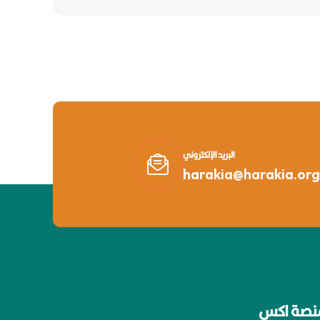
البريد الإلكتروني
harakia@harakia.org
نصة اكس