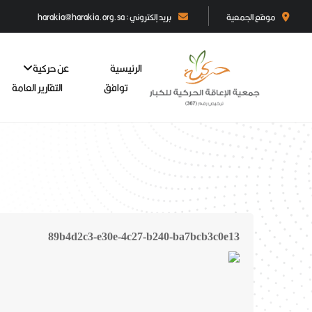
موقع الجمعية
بريد إلكتروني : harakia@harakia.org.sa
الرئيسية
عن حركية
توافق
التقارير العامة
89b4d2c3-e30e-4c27-b240-ba7bcb3c0e13