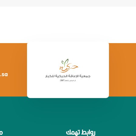
.sa
روابط تهمك
م