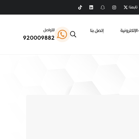
تابعنا :
الإلكترونية
إتصل بنا
للتواصل
920009882