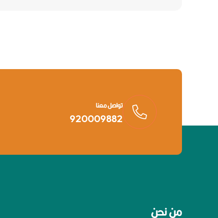
تواصل معنا
920009882
من نحن