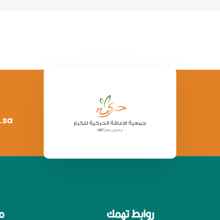
.sa
روابط تهمك
م