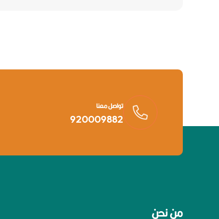
تواصل معنا
920009882
من نحن