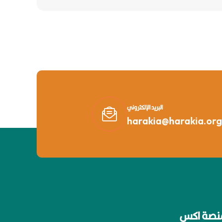
البريد الإلكتروني
harakia@harakia.org
نصة اكس