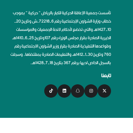
تأسست جمعية الإعاقة الحركية للكبار بالرياض ” حركية ” بموجب
خطاب وزارة الشؤون الإجتماعية رقم 6-72218-ش وتاريخ 20-
10-1427هــ والتي تخضع لأحكام لائحة الجمعيات والمؤسسات
الخيرية الصادرة بقرار مجلس الوزراء رقم 107وتاريخ 25-6-1410هــ
وقواعدها التنفيذية الصادرة بقرار وزير الشؤون الاجتماعية رقم
760 وتاريخ 30-1-1412هــ والتعليمات الصادرة بمقتضاها، وسجلت
بالسجل الخاص لديها برقم 367 بتاريخ 18-7-1428هــ.
تابعنا