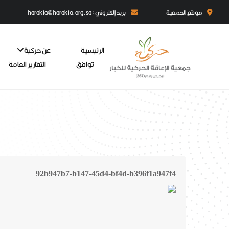
موقع الجمعية
بريد إلكتروني : harakia@harakia.org.sa
الرئيسية
عن حركية
توافق
التقارير العامة
92b947b7-b147-45d4-bf4d-b396f1a947f4