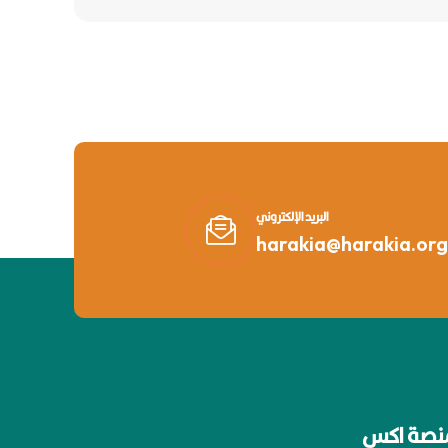
البريد الإلكتروني
harakia@harakia.org
نصة اكس