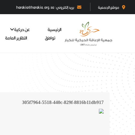
موقع الجمعية
بريد إلكتروني : harakia@harakia.org.sa
الرئيسية
عن حركية
توافق
التقارير العامة
305f7964-5518-440c-829f-8816b11db917