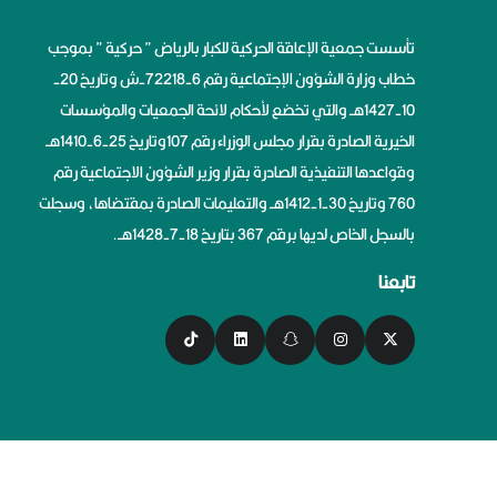
تأسست جمعية الإعاقة الحركية للكبار بالرياض ” حركية ” بموجب
خطاب وزارة الشؤون الإجتماعية رقم 6-72218-ش وتاريخ 20-
10-1427هــ والتي تخضع لأحكام لائحة الجمعيات والمؤسسات
الخيرية الصادرة بقرار مجلس الوزراء رقم 107وتاريخ 25-6-1410هــ
وقواعدها التنفيذية الصادرة بقرار وزير الشؤون الاجتماعية رقم
760 وتاريخ 30-1-1412هــ والتعليمات الصادرة بمقتضاها، وسجلت
بالسجل الخاص لديها برقم 367 بتاريخ 18-7-1428هــ.
تابعنا