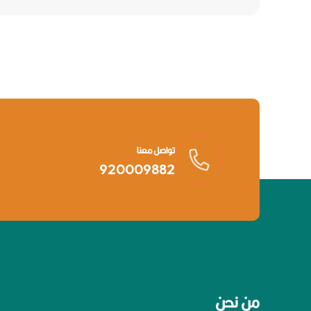
تواصل معنا
920009882
من نحن