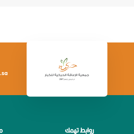
.sa
روابط تهمك
م