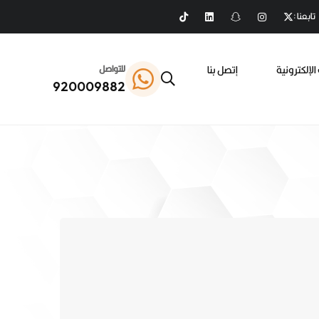
تابعنا :
الإلكترونية
إتصل بنا
للتواصل
920009882