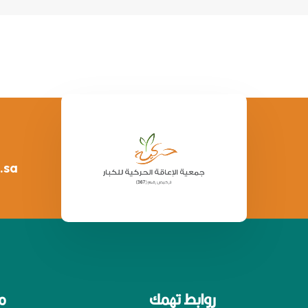
.sa
روابط تهمك
م