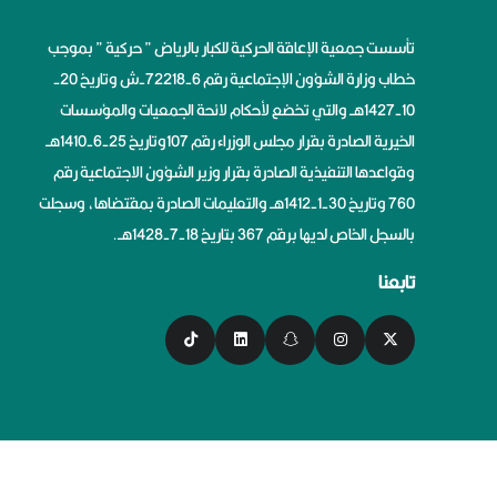
تأسست جمعية الإعاقة الحركية للكبار بالرياض ” حركية ” بموجب
خطاب وزارة الشؤون الإجتماعية رقم 6-72218-ش وتاريخ 20-
10-1427هــ والتي تخضع لأحكام لائحة الجمعيات والمؤسسات
الخيرية الصادرة بقرار مجلس الوزراء رقم 107وتاريخ 25-6-1410هــ
وقواعدها التنفيذية الصادرة بقرار وزير الشؤون الاجتماعية رقم
760 وتاريخ 30-1-1412هــ والتعليمات الصادرة بمقتضاها، وسجلت
بالسجل الخاص لديها برقم 367 بتاريخ 18-7-1428هــ.
تابعنا