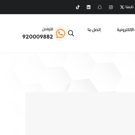
تابعنا :
الإلكترونية
إتصل بنا
للتواصل
920009882