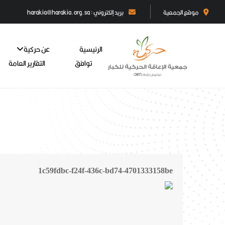
موقع الجمعية
بريد إلكتروني : harakia@harakia.org.sa
الرئيسية
عن حركية
توافق
التقارير العامة
1c59fdbc-f24f-436c-bd74-4701333158be