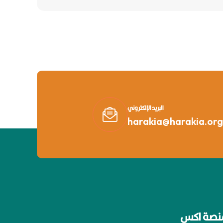
البريد الإلكتروني
harakia@harakia.org
نصة اكس