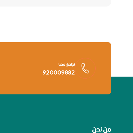
تواصل معنا
920009882
من نحن