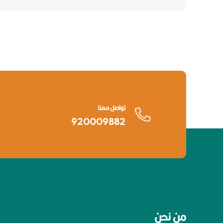
تواصل معنا
920009882
من نحن