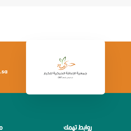
.sa
روابط تهمك
م