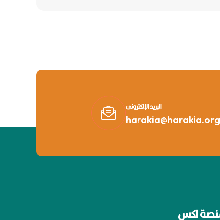
البريد الإلكتروني
harakia@harakia.org
نصة اكس