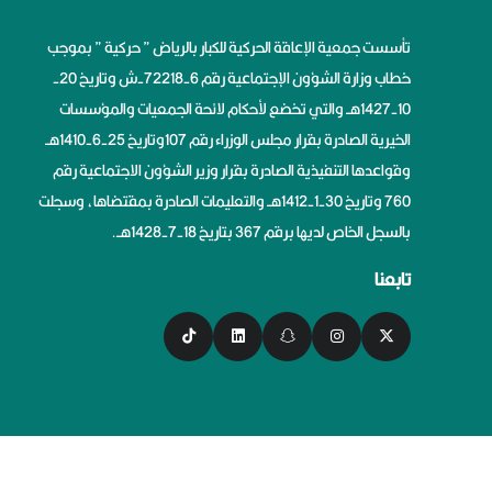
تأسست جمعية الإعاقة الحركية للكبار بالرياض ” حركية ” بموجب
خطاب وزارة الشؤون الإجتماعية رقم 6-72218-ش وتاريخ 20-
10-1427هــ والتي تخضع لأحكام لائحة الجمعيات والمؤسسات
الخيرية الصادرة بقرار مجلس الوزراء رقم 107وتاريخ 25-6-1410هــ
وقواعدها التنفيذية الصادرة بقرار وزير الشؤون الاجتماعية رقم
760 وتاريخ 30-1-1412هــ والتعليمات الصادرة بمقتضاها، وسجلت
بالسجل الخاص لديها برقم 367 بتاريخ 18-7-1428هــ.
تابعنا