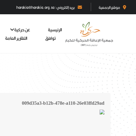
موقع الجمعية
بريد إلكتروني : harakia@harakia.org.sa
الرئيسية
عن حركية
توافق
التقارير العامة
009d35a3-b12b-478e-a110-26e03ffd29ad