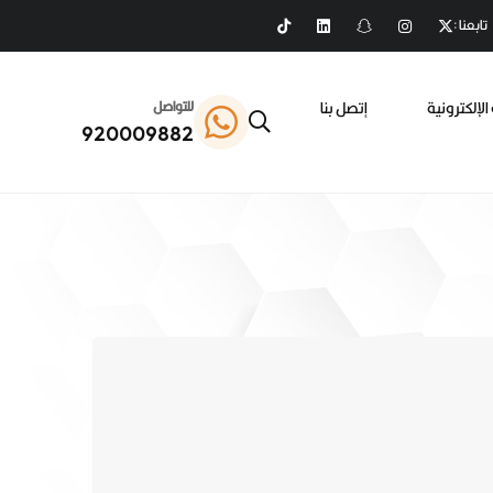
تابعنا :
الإلكترونية
إتصل بنا
للتواصل
920009882