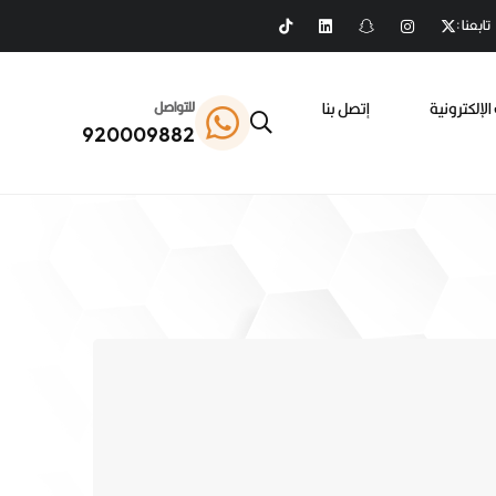
تابعنا :
الإلكترونية
إتصل بنا
للتواصل
920009882