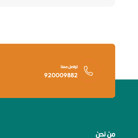
تواصل معنا
920009882
من نحن