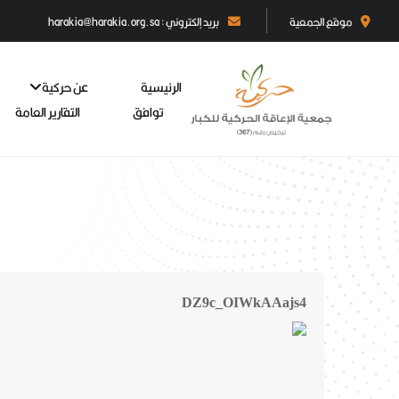
موقع الجمعية
بريد إلكتروني : harakia@harakia.org.sa
الرئيسية
عن حركية
توافق
التقارير العامة
DZ9c_OIWkAAajs4