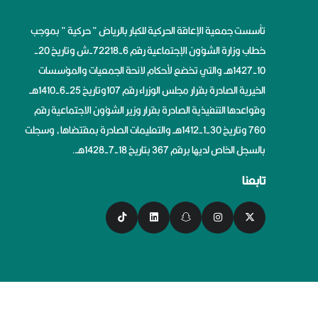
تأسست جمعية الإعاقة الحركية للكبار بالرياض ” حركية ” بموجب
خطاب وزارة الشؤون الإجتماعية رقم 6-72218-ش وتاريخ 20-
10-1427هــ والتي تخضع لأحكام لائحة الجمعيات والمؤسسات
الخيرية الصادرة بقرار مجلس الوزراء رقم 107وتاريخ 25-6-1410هــ
وقواعدها التنفيذية الصادرة بقرار وزير الشؤون الاجتماعية رقم
760 وتاريخ 30-1-1412هــ والتعليمات الصادرة بمقتضاها، وسجلت
بالسجل الخاص لديها برقم 367 بتاريخ 18-7-1428هــ.
تابعنا