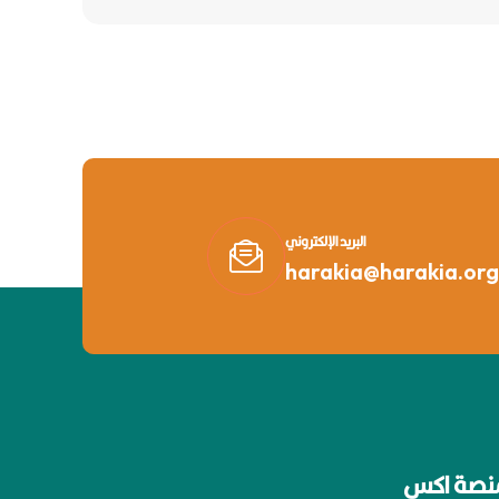
البريد الإلكتروني
harakia@harakia.org
نصة اكس