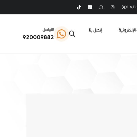
تابعنا :
الإلكترونية
إتصل بنا
للتواصل
920009882