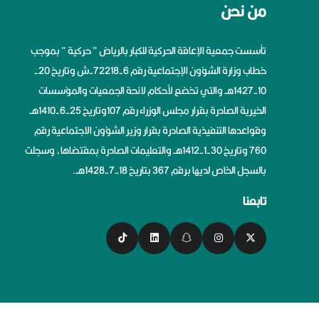
من نحن
تأسست جمعية الإعاقة الحركية للكبار بالرياض ” حركية ” بموجب
خطاب وزارة الشؤون الإجتماعية رقم 6-72218-ش وتاريخ 20-
10-1427هــ والتي تخضع لأحكام لائحة الجمعيات والمؤسسات
الخيرية الصادرة بقرار مجلس الوزراء رقم 107وتاريخ 25-6-1410هــ
وقواعدها التنفيذية الصادرة بقرار وزير الشؤون الاجتماعية رقم
760 وتاريخ 30-1-1412هــ والتعليمات الصادرة بمقتضاها، وسجلت
بالسجل الخاص لديها برقم 367 بتاريخ 18-7-1428هــ.
تابعنا