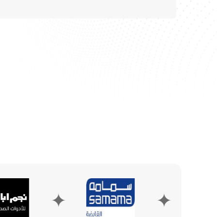
✦
✦
✦