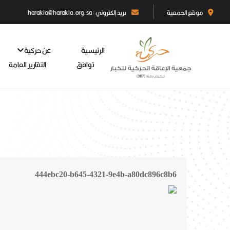
موقع الجمعية
بريد إلكتروني : harakia@harakia.org.sa
الرئيسية
عن حركية
توافق
التقارير العامة
444ebc20-b645-4321-9e4b-a80dc896c8b6