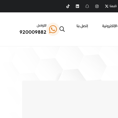
تابعنا :
الإلكترونية
إتصل بنا
للتواصل
920009882