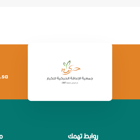
.sa
روابط تهمك
م