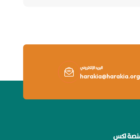
البريد الإلكتروني
harakia@harakia.org
نصة اكس