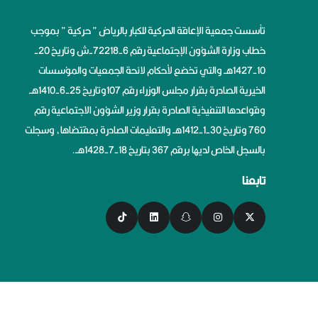
تأسست جمعية الإعاقة الحركية للكبار بالرياض ” حركية ” بموجب
خطاب وزارة الشؤون الإجتماعية رقم 6-72218-ش وتاريخ 20-
10-1427هــ والتي تخضع لأحكام لائحة الجمعيات والمؤسسات
الخيرية الصادرة بقرار مجلس الوزراء رقم 107وتاريخ 25-6-1410هــ
وقواعدها التنفيذية الصادرة بقرار وزير الشؤون الاجتماعية رقم
760 وتاريخ 30-1-1412هــ والتعليمات الصادرة بمقتضاها، وسجلت
بالسجل الخاص لديها برقم 367 بتاريخ 18-7-1428هــ.
تابعنا