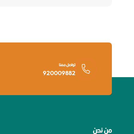
تواصل معنا
920009882
من نحن