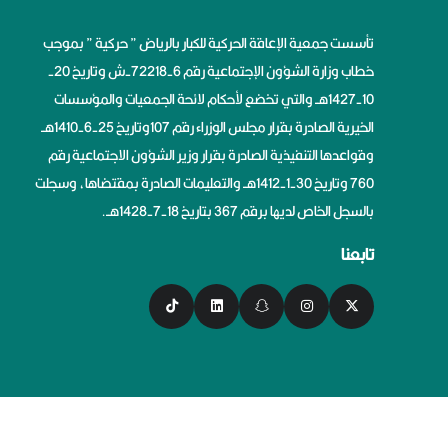
تأسست جمعية الإعاقة الحركية للكبار بالرياض ” حركية ” بموجب
خطاب وزارة الشؤون الإجتماعية رقم 6-72218-ش وتاريخ 20-
10-1427هــ والتي تخضع لأحكام لائحة الجمعيات والمؤسسات
الخيرية الصادرة بقرار مجلس الوزراء رقم 107وتاريخ 25-6-1410هــ
وقواعدها التنفيذية الصادرة بقرار وزير الشؤون الاجتماعية رقم
760 وتاريخ 30-1-1412هــ والتعليمات الصادرة بمقتضاها، وسجلت
بالسجل الخاص لديها برقم 367 بتاريخ 18-7-1428هــ.
تابعنا