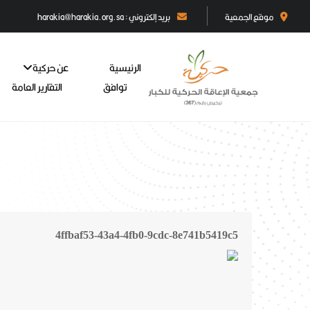
موقع الجمعية
بريد إلكتروني : harakia@harakia.org.sa
الرئيسية
عن حركية
توافق
التقارير العامة
4ffbaf53-43a4-4fb0-9cdc-8e741b5419c5