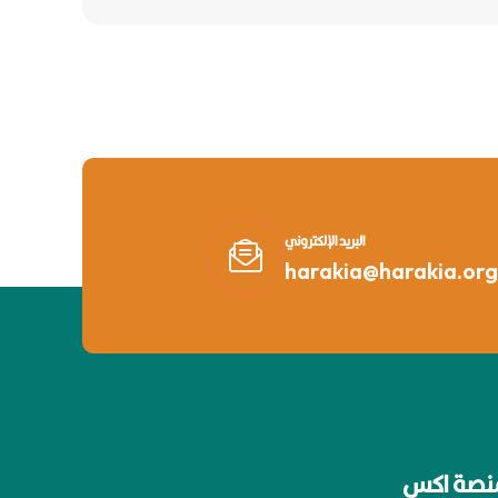
البريد الإلكتروني
harakia@harakia.org
نصة اكس