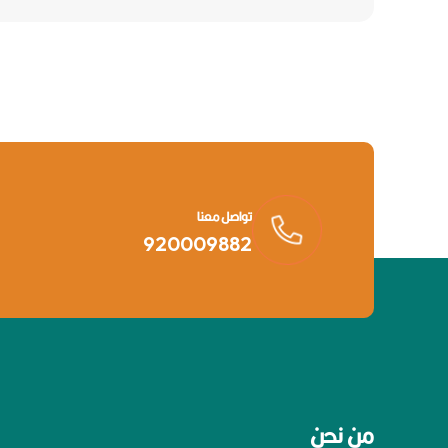
تواصل معنا
920009882
من نحن