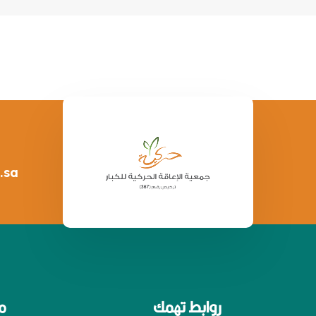
.sa
روابط تهمك
م