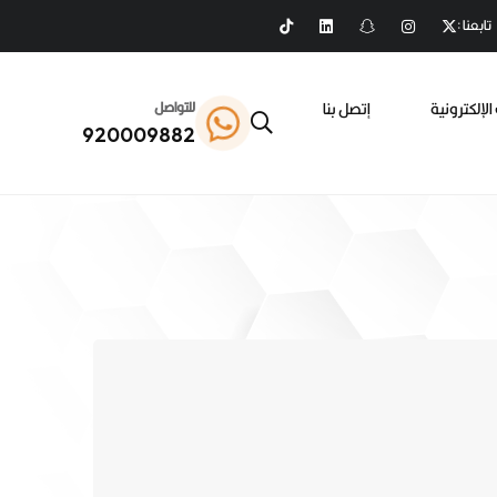
تابعنا :
الإلكترونية
إتصل بنا
للتواصل
920009882