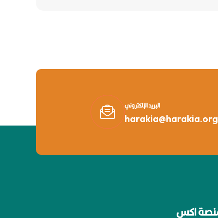
البريد الإلكتروني
harakia@harakia.org
نصة اكس