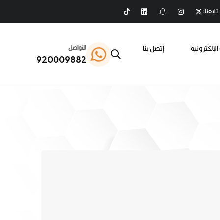
تابعنا :
الإلكترونية
إتصل بنا
للتواصل
920009882