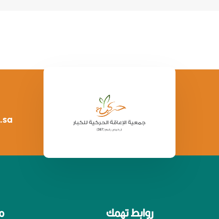
.sa
روابط تهمك
م