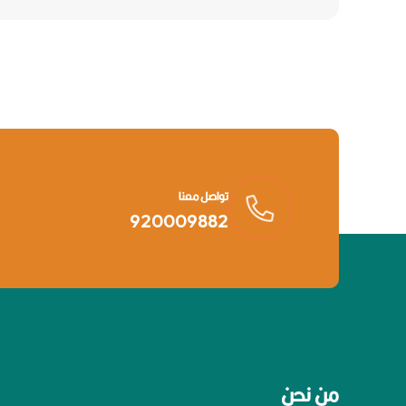
تواصل معنا
920009882
من نحن