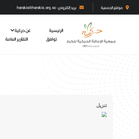
موقع الجمعية
بريد إلكتروني : harakia@harakia.org.sa
الرئيسية
عن حركية
توافق
التقارير العامة
تنزيل