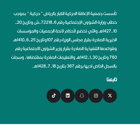
تأسست جمعية الإعاقة الحركية للكبار بالرياض ” حركية ” بموجب
خطاب وزارة الشؤون الإجتماعية رقم 6-72218-ش وتاريخ 20-
10-1427هــ والتي تخضع لأحكام لائحة الجمعيات والمؤسسات
الخيرية الصادرة بقرار مجلس الوزراء رقم 107وتاريخ 25-6-1410هــ
وقواعدها التنفيذية الصادرة بقرار وزير الشؤون الاجتماعية رقم
760 وتاريخ 30-1-1412هــ والتعليمات الصادرة بمقتضاها، وسجلت
بالسجل الخاص لديها برقم 367 بتاريخ 18-7-1428هــ.
تابعنا