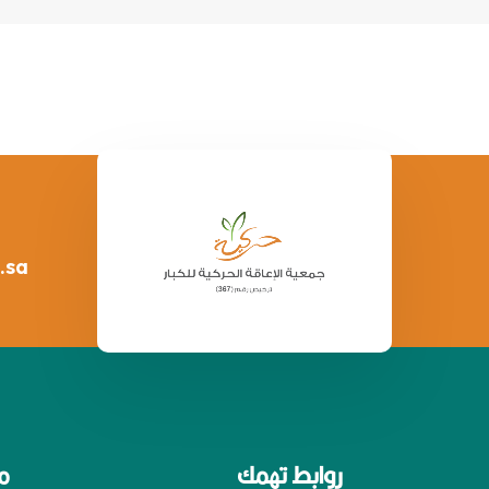
.sa
روابط تهمك
م