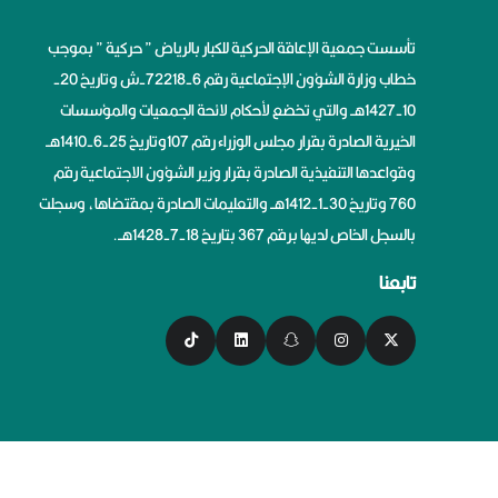
تأسست جمعية الإعاقة الحركية للكبار بالرياض ” حركية ” بموجب
خطاب وزارة الشؤون الإجتماعية رقم 6-72218-ش وتاريخ 20-
10-1427هــ والتي تخضع لأحكام لائحة الجمعيات والمؤسسات
الخيرية الصادرة بقرار مجلس الوزراء رقم 107وتاريخ 25-6-1410هــ
وقواعدها التنفيذية الصادرة بقرار وزير الشؤون الاجتماعية رقم
760 وتاريخ 30-1-1412هــ والتعليمات الصادرة بمقتضاها، وسجلت
بالسجل الخاص لديها برقم 367 بتاريخ 18-7-1428هــ.
تابعنا