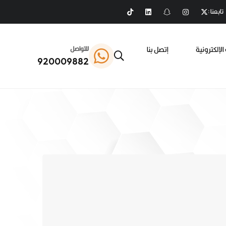
تابعنا :
الإلكترونية
إتصل بنا
للتواصل
920009882