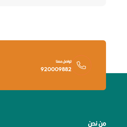
تواصل معنا
920009882
من نحن