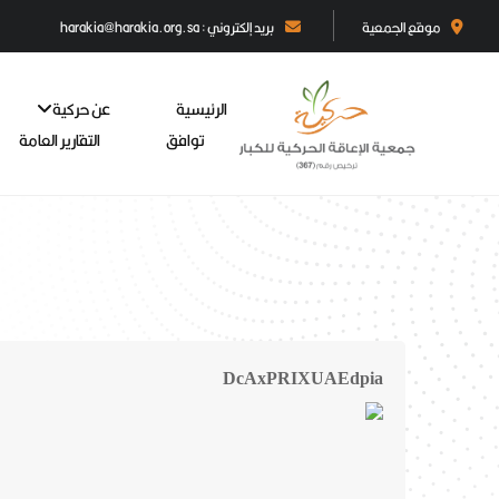
موقع الجمعية
بريد إلكتروني : harakia@harakia.org.sa
الرئيسية
عن حركية
توافق
التقارير العامة
DcAxPRIXUAEdpia