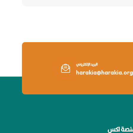
البريد الإلكتروني
harakia@harakia.org
نصة اكس