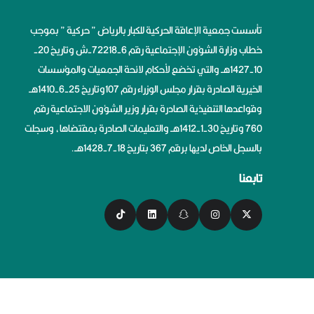
تأسست جمعية الإعاقة الحركية للكبار بالرياض ” حركية ” بموجب
خطاب وزارة الشؤون الإجتماعية رقم 6-72218-ش وتاريخ 20-
10-1427هــ والتي تخضع لأحكام لائحة الجمعيات والمؤسسات
الخيرية الصادرة بقرار مجلس الوزراء رقم 107وتاريخ 25-6-1410هــ
وقواعدها التنفيذية الصادرة بقرار وزير الشؤون الاجتماعية رقم
760 وتاريخ 30-1-1412هــ والتعليمات الصادرة بمقتضاها، وسجلت
بالسجل الخاص لديها برقم 367 بتاريخ 18-7-1428هــ.
تابعنا