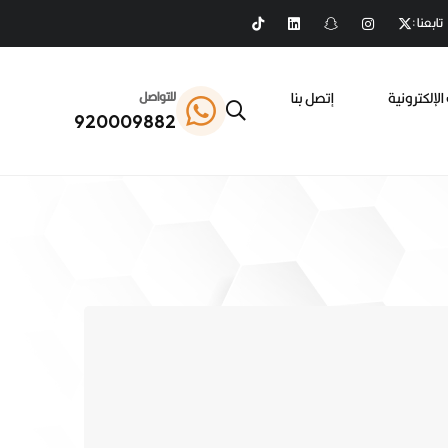
تابعنا :
الإلكترونية
إتصل بنا
للتواصل
920009882