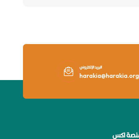
البريد الإلكتروني
harakia@harakia.org
نصة اكس