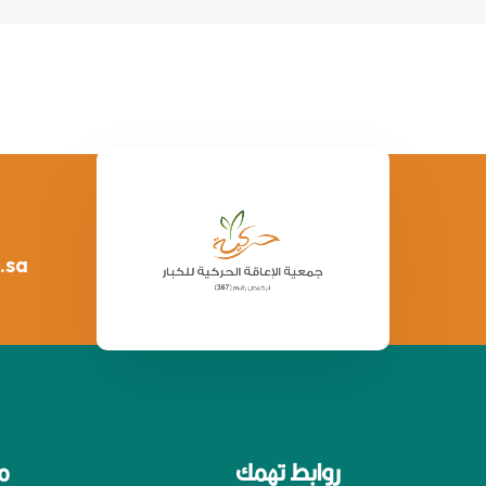
.sa
روابط تهمك
م