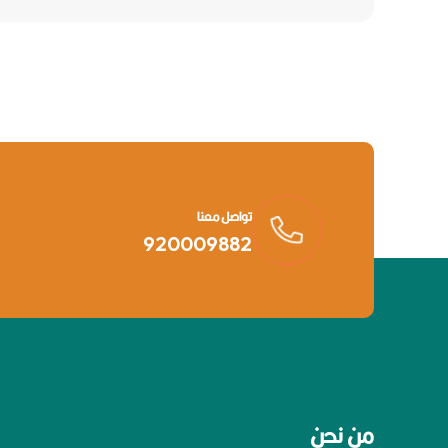
تواصل معنا
920009882
من نحن