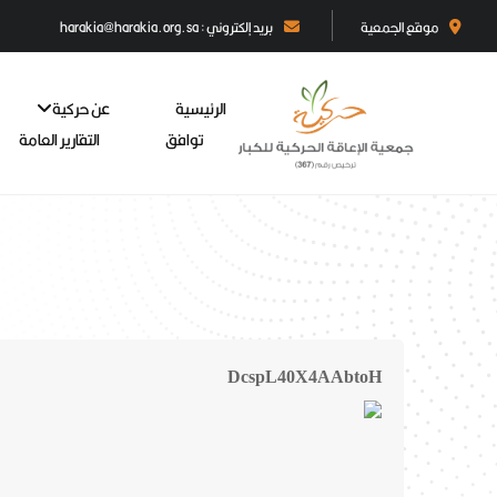
موقع الجمعية
بريد إلكتروني : harakia@harakia.org.sa
الرئيسية
عن حركية
توافق
التقارير العامة
DcspL40X4AAbtoH