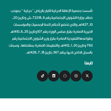
تأسست جمعية الإعاقة الحركية للكبار بالرياض ” حركية ” بموجب
خطاب وزارة الشؤون الإجتماعية رقم 6-72218-ش وتاريخ 20-
10-1427هــ والتي تخضع لأحكام لائحة الجمعيات والمؤسسات
الخيرية الصادرة بقرار مجلس الوزراء رقم 107وتاريخ 25-6-1410هــ
وقواعدها التنفيذية الصادرة بقرار وزير الشؤون الاجتماعية رقم
760 وتاريخ 30-1-1412هــ والتعليمات الصادرة بمقتضاها، وسجلت
بالسجل الخاص لديها برقم 367 بتاريخ 18-7-1428هــ.
تابعنا