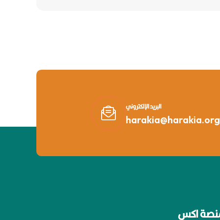
البريد الإلكتروني
harakia@harakia.org
نصة اكس