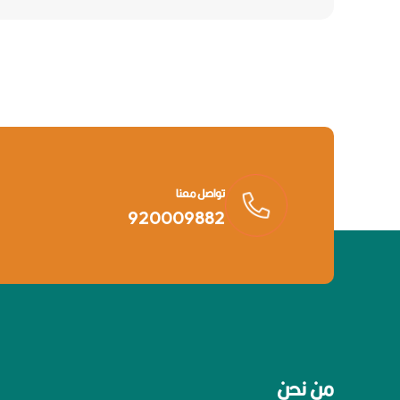
تواصل معنا
920009882
من نحن