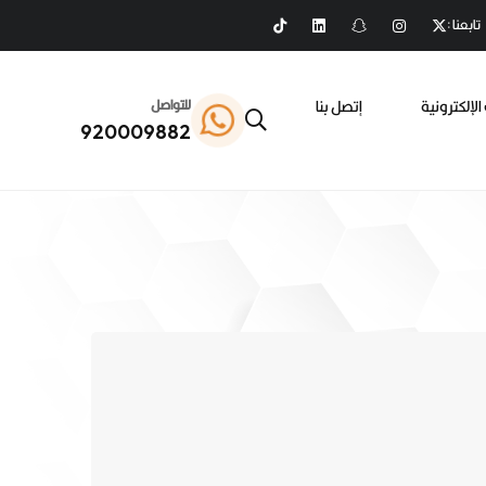
تابعنا :
الإلكترونية
إتصل بنا
للتواصل
920009882