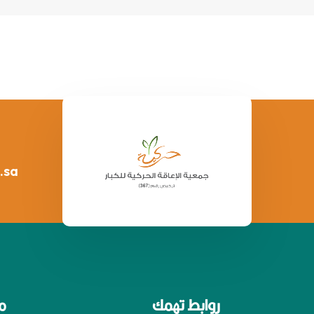
.sa
روابط تهمك
م