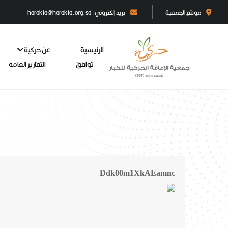
موقع الجمعية
بريد إلكتروني : harakia@harakia.org.sa
الرئيسية
عن حركية
توافق
التقارير العامة
Ddk00m1XkAEamnc