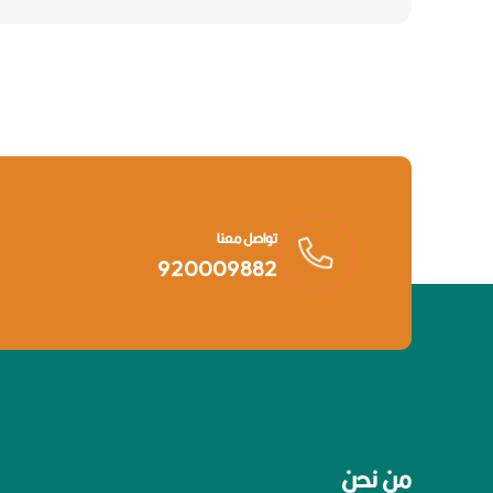
تواصل معنا
920009882
من نحن