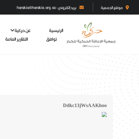
موقع الجمعية
بريد إلكتروني : harakia@harakia.org.sa
الرئيسية
عن حركية
توافق
التقارير العامة
Ddkc13jWsAAKhoo