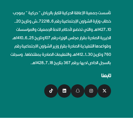
تأسست جمعية الإعاقة الحركية للكبار بالرياض ” حركية ” بموجب
خطاب وزارة الشؤون الإجتماعية رقم 6-72218-ش وتاريخ 20-
10-1427هــ والتي تخضع لأحكام لائحة الجمعيات والمؤسسات
الخيرية الصادرة بقرار مجلس الوزراء رقم 107وتاريخ 25-6-1410هــ
وقواعدها التنفيذية الصادرة بقرار وزير الشؤون الاجتماعية رقم
760 وتاريخ 30-1-1412هــ والتعليمات الصادرة بمقتضاها، وسجلت
بالسجل الخاص لديها برقم 367 بتاريخ 18-7-1428هــ.
تابعنا