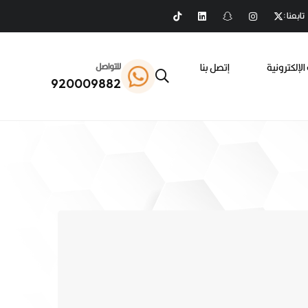
تابعنا :
الإلكترونية
إتصل بنا
للتواصل
920009882