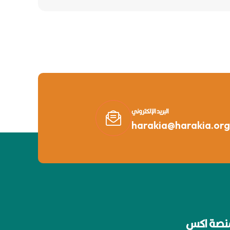
البريد الإلكتروني
harakia@harakia.org
نصة اكس