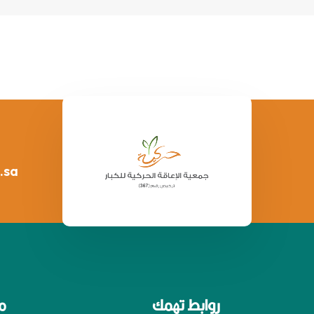
.sa
روابط تهمك
م