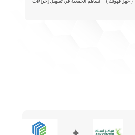
شريف ( جهز قهوتك ) تساهم الجمعية في تسهيل إجراءات
✦
✦