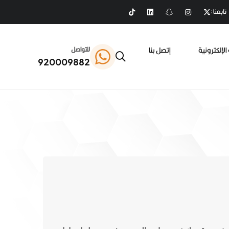
تابعنا :
الإلكترونية
إتصل بنا
للتواصل
920009882