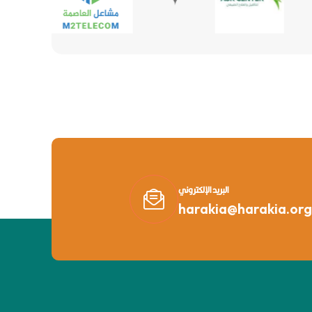
البريد الإلكتروني
harakia@harakia.org