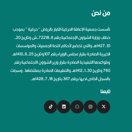
من نحن
تأسست جمعية الإعاقة الحركية للكبار بالرياض ” حركية ” بموجب
خطاب وزارة الشؤون الإجتماعية رقم 6-72218-ش وتاريخ 20-
10-1427هــ والتي تخضع لأحكام لائحة الجمعيات والمؤسسات
الخيرية الصادرة بقرار مجلس الوزراء رقم 107وتاريخ 25-6-1410هــ
وقواعدها التنفيذية الصادرة بقرار وزير الشؤون الاجتماعية رقم
760 وتاريخ 30-1-1412هــ والتعليمات الصادرة بمقتضاها، وسجلت
بالسجل الخاص لديها برقم 367 بتاريخ 18-7-1428هــ.
تابعنا